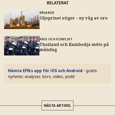
RELATERAT
RÅVAROR
Oljepriset stiger – ny våg av oro
KRIG OCH KONFLIKT
Thailand och Kambodja möts på
måndag
Hämta EFN:s app för iOS och Android
- gratis:
nyheter, analyser, börs, video, podd
NÄSTA ARTIKEL