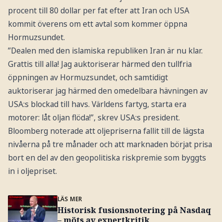
procent till 80 dollar per fat efter att Iran och USA
kommit överens om ett avtal som kommer öppna
Hormuzsundet.
”Dealen med den islamiska republiken Iran är nu klar.
Grattis till alla! Jag auktoriserar härmed den tullfria
öppningen av Hormuzsundet, och samtidigt
auktoriserar jag härmed den omedelbara hävningen av
USA:s blockad till havs. Världens fartyg, starta era
motorer: låt oljan flöda!”, skrev USA:s president.
Bloomberg noterade att oljepriserna fallit till de lägsta
nivåerna på tre månader och att marknaden börjat prisa
bort en del av den geopolitiska riskpremie som byggts
in i oljepriset.
LÄS MER
Historisk fusionsnotering på Nasdaq
– möts av expertkritik