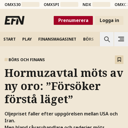
OMXS30
OMXSPI
NDX
OMXC
Prenumerera
Logga in
START
PLAY
FINANSMAGASINET
BÖRS
VETENSKAP
BÖRS OCH FINANS
Hormuzavtal möts av
ny oro: ”Försöker
förstå läget”
Oljepriset faller efter uppgörelsen mellan USA och
Iran.
Men bland råvaruhandlare och rederier möts