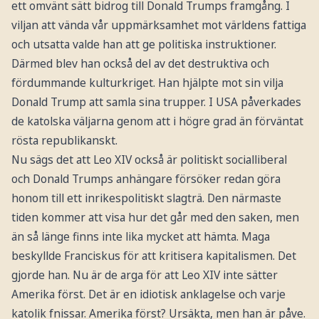
ett omvänt sätt bidrog till Donald Trumps framgång. I
viljan att vända vår uppmärksamhet mot världens fattiga
och utsatta valde han att ge politiska instruktioner.
Därmed blev han också del av det destruktiva och
fördummande kulturkriget. Han hjälpte mot sin vilja
Donald Trump att samla sina trupper. I USA påverkades
de katolska väljarna genom att i högre grad än förväntat
rösta republikanskt.
Nu sägs det att Leo XIV också är politiskt socialliberal
och Donald Trumps anhängare försöker redan göra
honom till ett inrikespolitiskt slagträ. Den närmaste
tiden kommer att visa hur det går med den saken, men
än så länge finns inte lika mycket att hämta. Maga
beskyllde Franciskus för att kritisera kapitalismen. Det
gjorde han. Nu är de arga för att Leo XIV inte sätter
Amerika först. Det är en idiotisk anklagelse och varje
katolik fnissar. Amerika först? Ursäkta, men han är påve.