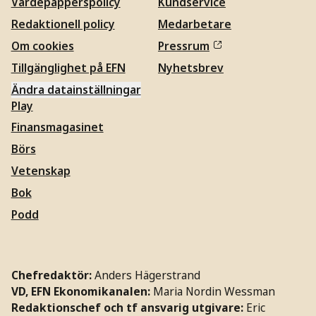
Värdepapperspolicy
Kundservice
Redaktionell policy
Medarbetare
Om cookies
Pressrum
Tillgänglighet på EFN
Nyhetsbrev
Ändra datainställningar
Play
Finansmagasinet
Börs
Vetenskap
Bok
Podd
Chefredaktör:
Anders Hägerstrand
VD, EFN Ekonomikanalen:
Maria Nordin Wessman
Redaktionschef och tf ansvarig utgivare:
Eric