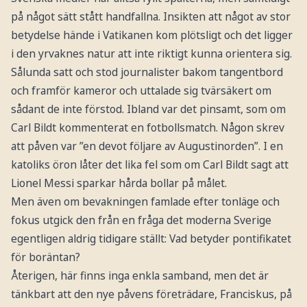
på något sätt stått handfallna. Insikten att något av stor
betydelse hände i Vatikanen kom plötsligt och det ligger
i den yrvaknes natur att inte riktigt kunna orientera sig.
Sålunda satt och stod journalister bakom tangentbord
och framför kameror och uttalade sig tvärsäkert om
sådant de inte förstod. Ibland var det pinsamt, som om
Carl Bildt kommenterat en fotbollsmatch. Någon skrev
att påven var ”en devot följare av Augustinorden”. I en
katoliks öron låter det lika fel som om Carl Bildt sagt att
Lionel Messi sparkar hårda bollar på målet.
Men även om bevakningen famlade efter tonläge och
fokus utgick den från en fråga det moderna Sverige
egentligen aldrig tidigare ställt: Vad betyder pontifikatet
för boräntan?
Återigen, här finns inga enkla samband, men det är
tänkbart att den nye påvens företrädare, Franciskus, på