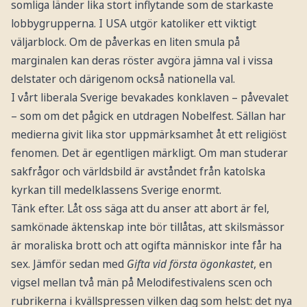
somliga länder lika stort inflytande som de starkaste
lobbygrupperna. I USA utgör katoliker ett viktigt
väljarblock. Om de påverkas en liten smula på
marginalen kan deras röster avgöra jämna val i vissa
delstater och därigenom också nationella val.
I vårt liberala Sverige bevakades konklaven – påvevalet
– som om det pågick en utdragen Nobelfest. Sällan har
medierna givit lika stor uppmärksamhet åt ett religiöst
fenomen. Det är egentligen märkligt. Om man studerar
sakfrågor och världsbild är avståndet från katolska
kyrkan till medelklassens Sverige enormt.
Tänk efter. Låt oss säga att du anser att abort är fel,
samkönade äktenskap inte bör tillåtas, att skilsmässor
är moraliska brott och att ogifta människor inte får ha
sex. Jämför sedan med
Gifta vid första ögonkastet
, en
vigsel mellan två män på Melodifestivalens scen och
rubrikerna i kvällspressen vilken dag som helst: det nya