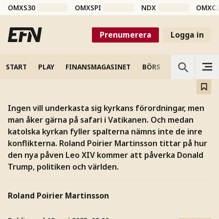
påverka Trump och
OMXS30
OMXSPI
NDX
OMXC
världen?
Prenumerera
Logga in
Söndagen den 11 maj 2025: påven Leo XIV dyker upp på
den centrala balkongen i Peterskyrkan för sin första
söndagsvälsignelse efter att ha blivit vald.
START
PLAY
FINANSMAGASINET
BÖRS
VETENSKAP
Ingen vill underkasta sig kyrkans förordningar, men
man åker gärna på safari i Vatikanen. Och medan
katolska kyrkan fyller spalterna nämns inte de inre
konflikterna. Roland Poirier Martinsson tittar på hur
den nya påven Leo XIV kommer att påverka Donald
Trump, politiken och världen.
Roland Poirier Martinsson