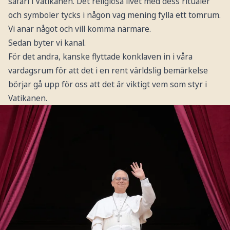
safari i Vatikanen. Det religiösa livet med dess ritualer
och symboler tycks i någon vag mening fylla ett tomrum.
Vi anar något och vill komma närmare.
Sedan byter vi kanal.
För det andra, kanske flyttade konklaven in i våra
vardagsrum för att det i en rent världslig bemärkelse
börjar gå upp för oss att det är viktigt vem som styr i
Vatikanen.