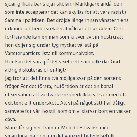
sjuårig flicka bär slöja i skolan. (Märkligare ändå, den
som inte accepterar det kan skyllas för att vara rasist.)
Samma i politiken. Det dröjde länge innan vänstern ens
erkände att hedersrelaterat våld är ett problem. Och
fortfarande kan en man som kräver av sin hustru att
hon döljer sig under tyg mycket väl stå på
Vänsterpartiets lista till kommunalvalet.
Hur kan det vara på det viset i ett samhälle där Gud
aldrig diskuteras offentligt?
Jag tror att det finns två möjliga svar på den sortens
frågor. För det första, nuförtiden är det en banal
observation att västvärldens medelklass lever med ett
existentiellt underskott. Att vi på något sätt har dåligt
samvete för vår livsstil, som om vi slarvar bort en vacker
gåva.
Man slår sig ner framför Melodifestivalen med
småttingarna, som om det vore ett betydelsefullt