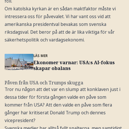
föll.
Om katolska kyrkan är en sådan maktfaktor måste vi
intressera oss för påvevalet. Vi har vant oss vid att
amerikanska presidentval bevakas som svenska
riksdagsval. Det beror på att de är lika viktiga för vår
säkerhetspolitik och vardagsekonomi.
LÄS MER
Ekonomer varnar: USA:s AI-fokus
skapar obalans
Påven från USA och Trumps skugga
Tror nu någon att det var en slump att konklaven just i
dessa tider för första gången valde en påve som
kommer från USA? Att den valde en påve som flera
gånger har kritiserat Donald Trump och dennes
vicepresident?
Svenska medier har alltså fyllt spalterna, men samtidigt