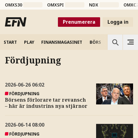
OMXS30
OMXSPI
NDX
OMXC
Prenumerera
Logga in
START
PLAY
FINANSMAGASINET
BÖRS
VETENSKAP
Fördjupning
2026-06-26
06:02
FÖRDJUPNING
Börsens förlorare tar revansch
– här är industrins nya stjärnor
2026-06-14
08:00
FÖRDJUPNING