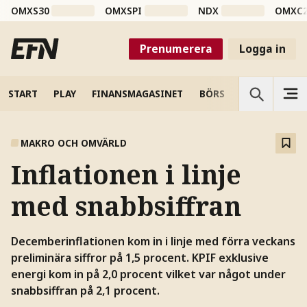
OMXS30
OMXSPI
NDX
OMXC
Prenumerera
Logga in
START
PLAY
FINANSMAGASINET
BÖRS
VETENSKAP
MAKRO OCH OMVÄRLD
Inflationen i linje
med snabbsiffran
Decemberinflationen kom in i linje med förra veckans
preliminära siffror på 1,5 procent. KPIF exklusive
energi kom in på 2,0 procent vilket var något under
snabbsiffran på 2,1 procent.