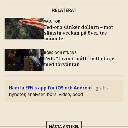
RELATERAT
VALUTOR
Fed-oro sänker dollarn – mot
sämsta veckan på över tre
månader
BÖRS OCH FINANS
Feds "favoritmått" helt i linje
med förväntan
Hämta EFN:s app för iOS och Android
- gratis:
nyheter, analyser, börs, video, podd
NÄSTA ARTIKEL