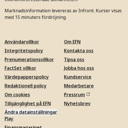
Marknadsinformation levereras av Infront. Kurser visas
med 15 minuters fördröjning.
Användarvillkor
Om EFN
Integritetspolicy
Kontakta oss
Prenumerationsvillkor
Tipsa oss
FactSet villkor
Jobba hos oss
Värdepapperspolicy
Kundservice
Redaktionell policy
Medarbetare
Om cookies
Pressrum
Tillgänglighet på EFN
Nyhetsbrev
Ändra datainställningar
Play
Finansmagasinet