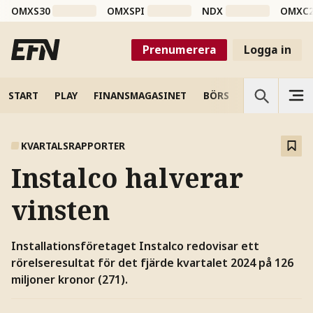
OMXS30
OMXSPI
NDX
OMXC
Prenumerera
Logga in
START
PLAY
FINANSMAGASINET
BÖRS
VETENSKAP
KVARTALSRAPPORTER
Instalco halverar
vinsten
Installationsföretaget Instalco redovisar ett
rörelseresultat för det fjärde kvartalet 2024 på 126
miljoner kronor (271).