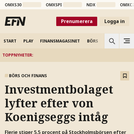
OMXS30
OMXSPI
NDX
OMXC
Prenumerera
Logga in
START
PLAY
FINANSMAGASINET
BÖRS
VETENSKAP
TOPPNYHETER
:
BÖRS OCH FINANS
Investmentbolaget
lyfter efter von
Koenigseggs intåg
Flerie stiger 5,5 procent på Stockholmsbörsen efter