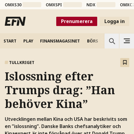
OMXS30
OMXSPI
NDX
OMXC
Prenumerera
Logga in
START
PLAY
FINANSMAGASINET
BÖRS
VETENSKAP
TULLKRIGET
Islossning efter
Trumps drag: ”Han
behöver Kina”
Utvecklingen mellan Kina och USA har beskrivits som
en ”islossning”. Danske Banks chefsanalytiker och
Kinaexpert är inte förvånad över att Donald Trump