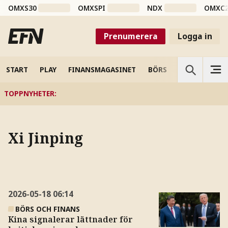
OMXS30
OMXSPI
NDX
OMXC
Prenumerera
Logga in
START
PLAY
FINANSMAGASINET
BÖRS
VETENSKAP
TOPPNYHETER
:
Xi Jinping
2026-05-18
06:14
BÖRS OCH FINANS
Kina signalerar lättnader för