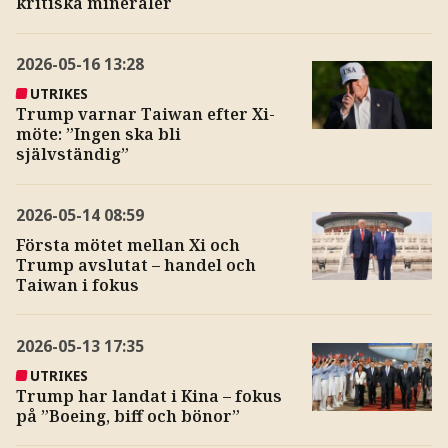
kritiska mineraler
2026-05-16
13:28
UTRIKES
Trump varnar Taiwan efter Xi-
möte: ”Ingen ska bli
självständig”
2026-05-14
08:59
Första mötet mellan Xi och
Trump avslutat – handel och
Taiwan i fokus
2026-05-13
17:35
UTRIKES
Trump har landat i Kina – fokus
på ”Boeing, biff och bönor”