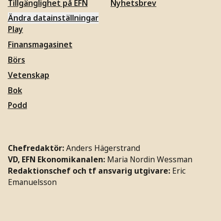
Tillgänglighet på EFN
Nyhetsbrev
Ändra datainställningar
Play
Finansmagasinet
Börs
Vetenskap
Bok
Podd
Chefredaktör:
Anders Hägerstrand
VD, EFN Ekonomikanalen:
Maria Nordin Wessman
Redaktionschef och tf ansvarig utgivare:
Eric
Emanuelsson