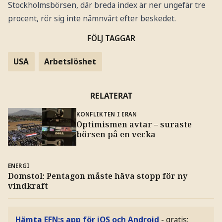
Stockholmsbörsen, där breda index är ner ungefär tre
procent, rör sig inte nämnvärt efter beskedet.
FÖLJ TAGGAR
USA
Arbetslöshet
RELATERAT
KONFLIKTEN I IRAN
Optimismen avtar – suraste
börsen på en vecka
ENERGI
Domstol: Pentagon måste häva stopp för ny
vindkraft
Hämta EFN:s app för iOS och Android
- gratis: