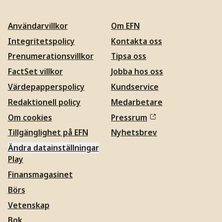
Användarvillkor
Om EFN
Integritetspolicy
Kontakta oss
Prenumerationsvillkor
Tipsa oss
FactSet villkor
Jobba hos oss
Värdepapperspolicy
Kundservice
Redaktionell policy
Medarbetare
Om cookies
Pressrum
Tillgänglighet på EFN
Nyhetsbrev
Ändra datainställningar
Play
Finansmagasinet
Börs
Vetenskap
Bok