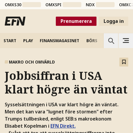
OMXS30
OMXSPI
NDX
OMXC
Prenumerera
Logga in
START
PLAY
FINANSMAGASINET
BÖRS
VETENSKAP
MAKRO OCH OMVÄRLD
Jobbsiffran i USA
klart högre än väntat
Sysselsättningen i USA var klart högre än väntat.
Men det kan vara "lugnet före stormen" efter
Trumps tullbesked, enligt SEB:s makroekonom
Elisabet Kopelman i
EFN Direkt.
– Svårt att tro att sysselsättningssiffrorna inte