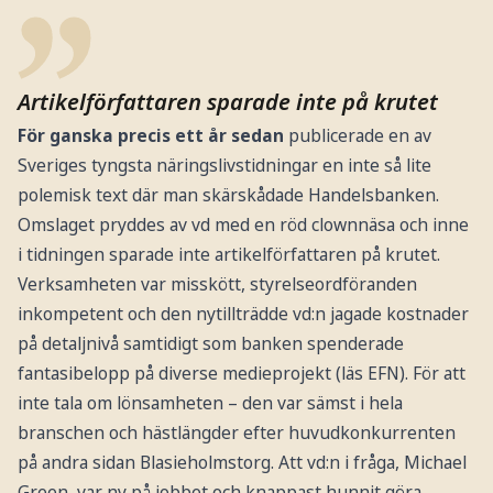
Artikelförfattaren sparade inte på krutet
För ganska precis ett år sedan
publicerade en av
Sveriges tyngsta näringslivstidningar en inte så lite
polemisk text där man skärskådade Handelsbanken.
Omslaget pryddes av vd med en röd clownnäsa och inne
i tidningen sparade inte artikelförfattaren på krutet.
Verksamheten var misskött, styrelseordföranden
inkompetent och den nytillträdde vd:n jagade kostnader
på detaljnivå samtidigt som banken spenderade
fantasibelopp på diverse medieprojekt (läs EFN). För att
inte tala om lönsamheten – den var sämst i hela
branschen och hästlängder efter huvudkonkurrenten
på andra sidan Blasieholmstorg. Att vd:n i fråga, Michael
Green, var ny på jobbet och knappast hunnit göra