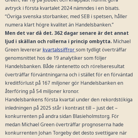
avtryck i första kvartalet 2024 nämndes i en bisats.
“Övriga svenska storbanker, med SEB i spetsen, håller
numera klart högre kvalitet än Handelsbanken.”
Men det var då det. 362 dagar senare är det annat
ljud i skällan och rollerna i princip ombytta.
Michael
Green levererar
kvartalssiffror
som tydligt överträffar
genomsnittet hos de 19 analytiker som följer
Handelsbanken. Både räntenetto och rörelseresultat
överträffar förväntningarna och i stället för en förväntad
kreditförlust på 167 miljoner gör Handelsbanken en
återföring på 54 miljoner kronor.
Handelsbankens första kvartal under den rekordstökiga
inledningen på 2025 står i kontrast till – just det –
konkurrenten på andra sidan Blasieholmstorg. För
medan Michael Green överträffar prognoserna hade
konkurrenten Johan Torgeby det desto svettigare när