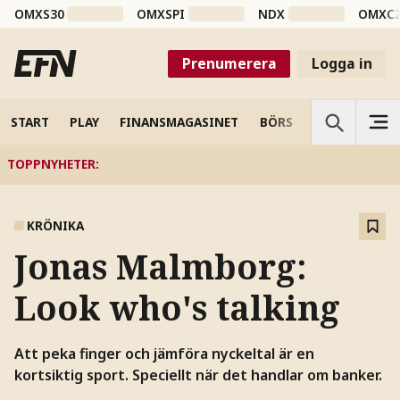
OMXS30
OMXSPI
NDX
OMXC
Prenumerera
Logga in
START
PLAY
FINANSMAGASINET
BÖRS
VETENSKAP
TOPPNYHETER
:
KRÖNIKA
Jonas Malmborg:
Look who's talking
Att peka finger och jämföra nyckeltal är en
kortsiktig sport. Speciellt när det handlar om banker.