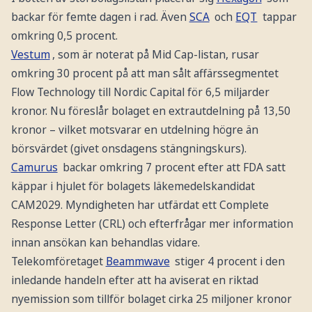
backar för femte dagen i rad. Även
SCA
och
EQT
tappar
omkring 0,5 procent.
Vestum
, som är noterat på Mid Cap-listan, rusar
omkring 30 procent på att man sålt affärssegmentet
Flow Technology till Nordic Capital för 6,5 miljarder
kronor. Nu föreslår bolaget en extrautdelning på 13,50
kronor – vilket motsvarar en utdelning högre än
börsvärdet (givet onsdagens stängningskurs).
Camurus
backar omkring 7 procent efter att FDA satt
käppar i hjulet för bolagets läkemedelskandidat
CAM2029. Myndigheten har utfärdat ett Complete
Response Letter (CRL) och efterfrågar mer information
innan ansökan kan behandlas vidare.
Telekomföretaget
Beammwave
stiger 4 procent i den
inledande handeln efter att ha aviserat en riktad
nyemission som tillför bolaget cirka 25 miljoner kronor