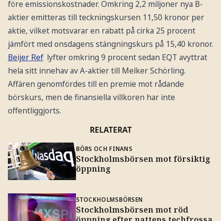
före emissionskostnader. Omkring 2,2 miljoner nya B-
aktier emitteras till teckningskursen 11,50 kronor per
aktie, vilket motsvarar en rabatt på cirka 25 procent
jämfört med onsdagens stängningskurs på 15,40 kronor.
Beijer Ref
lyfter omkring 9 procent sedan EQT avyttrat
hela sitt innehav av A-aktier till Melker Schörling.
Affären genomfördes till en premie mot rådande
börskurs, men de finansiella villkoren har inte
offentliggjorts.
RELATERAT
BÖRS OCH FINANS
Stockholmsbörsen mot försiktig
öppning
STOCKHOLMSBÖRSEN
Stockholmsbörsen mot röd
öppning efter nattens techfrossa