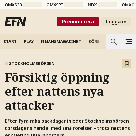
OMXS30
OMXSPI
NDX
OMXC
Prenumerera
Logga in
START
PLAY
FINANSMAGASINET
BÖRS
VETENSKAP
STOCKHOLMSBÖRSEN
Försiktig öppning
efter nattens nya
attacker
Efter fyra raka backdagar inleder Stockholmsbörsen
torsdagens handel med små rörelser – trots nattens
eskalering i Mellanöstern.