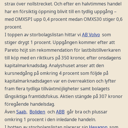
strax över nollstrecket. Och efter en halvtimmes handel
har en försiktig öppning blivit till en tydlig uppgång –
med OMXSPI upp 0,4 procent medan OMXS30 stiger 0,6
procent.
I toppen av storbolagslistan hittar vi
AB Volvo
som
stiger drygt 1 procent. Uppgången kommer efter att
Pareto höjt sin rekommendation för lastbilstillverkaren
till köp med en riktkurs på 350 kronor, efter onsdagens
kapitalmarknadsdag. Analyshuset anser att den
kursnedgång på omkring 4 procent som följde på
kapitalmarknadsdagen var en överreaktion och lyfter
fram flera tydliga tillväxtmöjligheter samt bolagets
långsiktiga framtidsfokus. Aktien stängde på 307 kronor
föregående handelsdag.
Även
Saab,
Boliden
och
ABB
går bra och plussar
omkring 1 procent i den inledande handeln.
I botten av storbolagslistan placerar sig
Hexagon
som