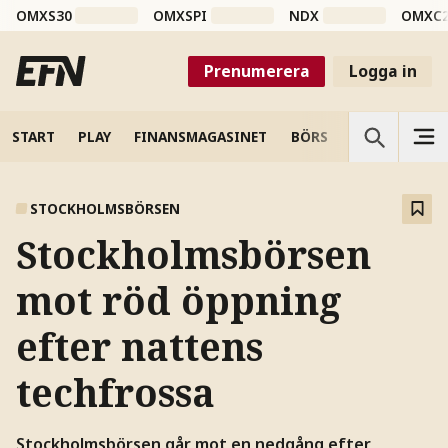
OMXS30
OMXSPI
NDX
OMXC
Prenumerera
Logga in
START
PLAY
FINANSMAGASINET
BÖRS
VETENSKAP
STOCKHOLMSBÖRSEN
Stockholmsbörsen
mot röd öppning
efter nattens
techfrossa
Stockholmsbörsen går mot en nedgång efter