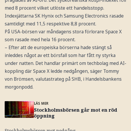
präglades av AI-oro. Det sydkoreanska Kospi-indexet föll
med 8 procent vilket utlöste ett handelsstopp.
Indexjättarna SK Hynix och Samsung Electronics rasade
samtidigt med 11,5 respektive 8,8 procent.
På USA-börsen var måndagens stora förlorare Space X
som rasade med hela 16 procent.
– Efter att de europeiska börserna hade stängt så
inleddes något av ett börsfall som har fått ny styrka
under natten. Det handlar primärt om techbolag med AI-
koppling där Space X ledde nedgången, säger Tommy
von Brömsen, valutastrateg på SHB, i Handelsbankens
morgonpodd.
LÄS MER
Stockholmsbörsen går mot en röd
öppning
Stockholmsbörsen mot nedgång