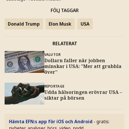
FÖLJ TAGGAR
Donald Trump
Elon Musk
USA
RELATERAT
VALUTOR
Dollarn faller när jobben
minskar i USA: ”Mer att grubbla
över”
REPORTAGE
Udda hälsoringen erövrar USA –
siktar på börsen
Hämta EFN:s app för iOS och Android
- gratis:
nyheter, analyser, börs, video, podd