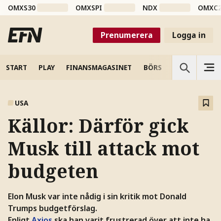
OMXS30
OMXSPI
NDX
OMXC
Prenumerera
Logga in
START
PLAY
FINANSMAGASINET
BÖRS
VETENSKAP
USA
Källor: Därför gick
Musk till attack mot
budgeten
Elon Musk var inte nådig i sin kritik mot Donald
Trumps budgetförslag.
Enligt
Axios
ska han varit frustrerad över att inte ha