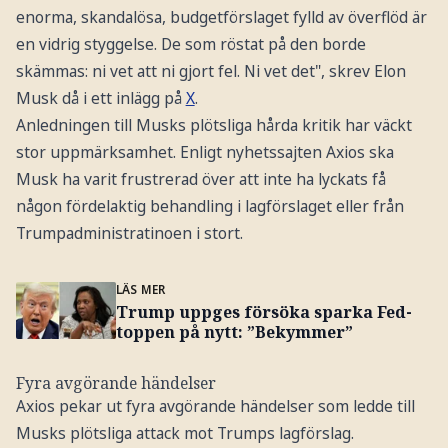
enorma, skandalösa, budgetförslaget fylld av överflöd är
en vidrig styggelse. De som röstat på den borde
skämmas: ni vet att ni gjort fel. Ni vet det", skrev Elon
Musk då i ett inlägg på
X
.
Anledningen till Musks plötsliga hårda kritik har väckt
stor uppmärksamhet. Enligt nyhetssajten Axios ska
Musk ha varit frustrerad över att inte ha lyckats få
någon fördelaktig behandling i lagförslaget eller från
Trumpadministratinoen i stort.
LÄS MER
Trump uppges försöka sparka Fed-
toppen på nytt: ”Bekymmer”
Fyra avgörande händelser
Axios pekar ut fyra avgörande händelser som ledde till
Musks plötsliga attack mot Trumps lagförslag.