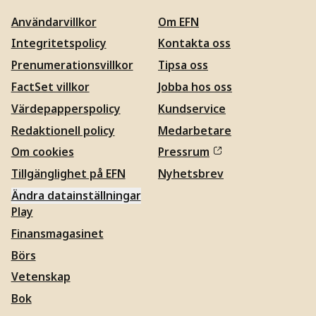
Användarvillkor
Om EFN
Integritetspolicy
Kontakta oss
Prenumerationsvillkor
Tipsa oss
FactSet villkor
Jobba hos oss
Värdepapperspolicy
Kundservice
Redaktionell policy
Medarbetare
Om cookies
Pressrum
Tillgänglighet på EFN
Nyhetsbrev
Ändra datainställningar
Play
Finansmagasinet
Börs
Vetenskap
Bok