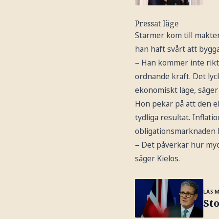
Pressat läge
Starmer kom till makten
han haft svårt att bygga 
– Han kommer inte rikti
ordnande kraft. Det lyc
ekonomiskt läge, säger
Hon pekar på att den ek
tydliga resultat. Inflati
obligationsmarknaden h
– Det påverkar hur myc
säger Kielos.
LÄS 
St