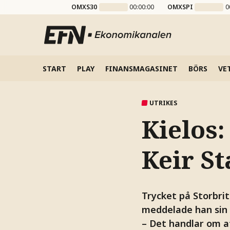
OMXS30
00:00:00
OMXSPI
0
START
PLAY
FINANSMAGASINET
BÖRS
VE
UTRIKES
Kielos:
Keir S
Trycket på Storbri
meddelade han sin
– Det handlar om at