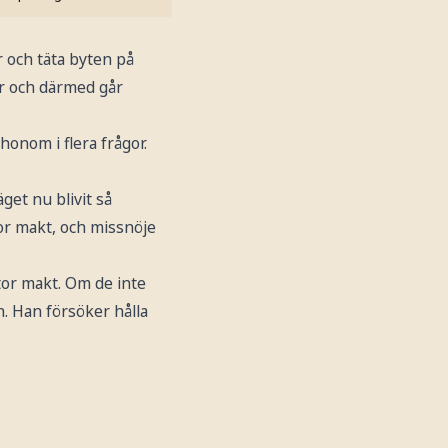
 och täta byten på
r och därmed går
honom i flera frågor.
äget nu blivit så
or makt, och missnöje
tor makt. Om de inte
n. Han försöker hålla