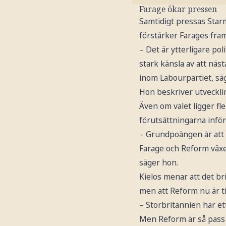
Farage ökar pressen
Samtidigt pressas Starm
förstärker Farages fram
– Det är ytterligare pol
stark känsla av att näs
inom Labourpartiet, sä
Hon beskriver utveckli
Även om valet ligger fl
förutsättningarna inför
– Grundpoängen är att d
Farage och Reform växe
säger hon.
Kielos menar att det bri
men att Reform nu är til
– Storbritannien har ett
Men Reform är så pass s