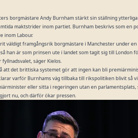
rs borgmästare Andy Burnham stärkt sin ställning ytterligare,
mtida maktstrider inom partiet. Burnham beskrivs som en po
e inom Labour.
it väldigt framgångsrik borgmästare i Manchester under en 
, så han är som prinsen ute i landet som tagit sig till London
fyllnadsvalet, säger Kielos.
att det brittiska systemet gör att ingen kan bli premiärminis
arar varför Burnhams väg tillbaka till rikspolitiken blivit så vi
iärminister eller sitta i regeringen utan en parlamentsplats,
gjort nu, och därför ökar pressen.