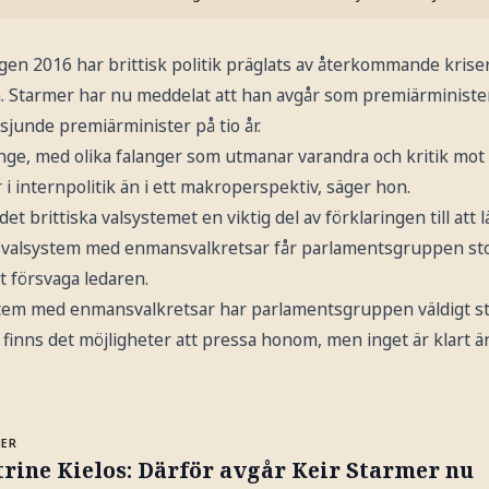
en 2016 har brittisk politik präglats av återkommande kriser
. Starmer har nu meddelat att han avgår som premiärministe
sjunde premiärminister på tio år.
länge, med olika falanger som utmanar varandra och kritik mot 
 i internpolitik än i ett makroperspektiv, säger hon.
det brittiska valsystemet en viktig del av förklaringen till att l
etsvalsystem med enmansvalkretsar får parlamentsgruppen st
t försvaga ledaren.
ystem med enmansvalkretsar har parlamentsgruppen väldigt s
 finns det möjligheter att pressa honom, men inget är klart ä
MER
rine Kielos: Därför avgår Keir Starmer nu