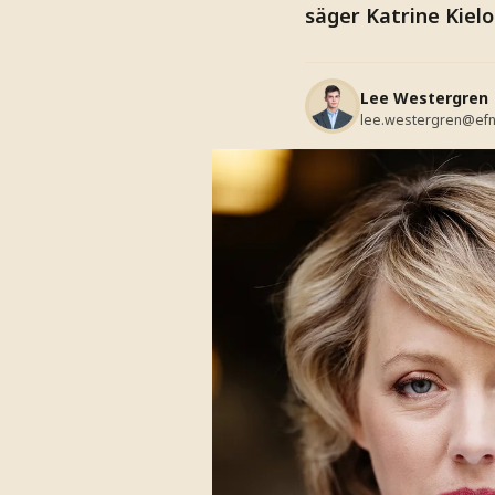
säger Katrine Kielo
Lee Westergren
lee.westergren@efn