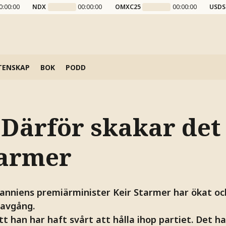
0:00:00
NDX
00:00:00
OMXC25
00:00:00
USDS
TENSKAP
BOK
PODD
 Därför skakar det
tarmer
tanniens premiärminister Keir Starmer har ökat 
 avgång.
t han har haft svårt att hålla ihop partiet. Det har