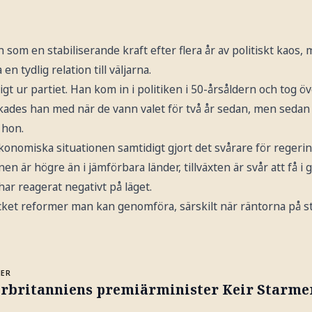
 som en stabiliserande kraft efter flera år av politiskt kaos, 
en tydlig relation till väljarna.
gt ur partiet. Han kom in i politiken i 50-årsåldern och tog öv
kades han med när de vann valet för två år sedan, men sedan h
 hon.
onomiska situationen samtidigt gjort det svårare för regerin
onen är högre än i jämförbara länder, tillväxten är svår att få i
ar reagerat negativt på läget.
ket reformer man kan genomföra, särskilt när räntorna på s
MER
orbritanniens premiärminister Keir Starmer