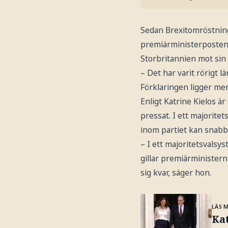
Sedan Brexitomröstning
premiärministerposten
Storbritannien mot sin 
– Det har varit rörigt 
Förklaringen ligger mer
Enligt Katrine Kielos är 
pressat. I ett majorit
inom partiet kan snabb
– I ett majoritetsvals
gillar premiärministern
sig kvar, säger hon.
LÄS 
Kat