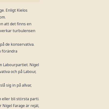
e. Enligt Kielos
 om.
en att det finns en
påverkar turbulensen
på de konservativa.
n förändra
m Labourpartiet. Nigel
ativa och på Labour,
å sig in på allvar,
eller bli största parti.
 Nigel Farage är rejäl,