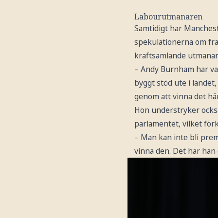
Labourutmanaren
Samtidigt har Mancheste
spekulationerna om fra
kraftsamlande utmanar
– Andy Burnham har var
byggt stöd ute i landet
genom att vinna det här 
Hon understryker också 
parlamentet, vilket förkl
– Man kan inte bli prem
vinna den. Det har han 