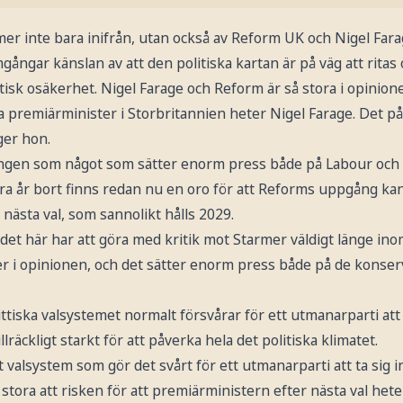
er inte bara inifrån, utan också av Reform UK och Nigel Farag
gångar känslan av att den politiska kartan är på väg att ritas
itisk osäkerhet. Nigel Farage och Reform är så stora i opinion
ta premiärminister i Storbritannien heter Nigel Farage. Det 
ger hon.
ngen som något som sätter enorm press både på Labour och 
era år bort finns redan nu en oro för att Reforms uppgång ka
 nästa val, som sannolikt hålls 2029.
et här har att göra med kritik mot Starmer väldigt länge ino
r i opinionen, och det sätter enorm press både på de konserv
ttiska valsystemet normalt försvårar för ett utmanarparti att sl
lräckligt starkt för att påverka hela det politiska klimatet.
 valsystem som gör det svårt för ett utmanarparti att ta sig in 
tora att risken för att premiärministern efter nästa val heter