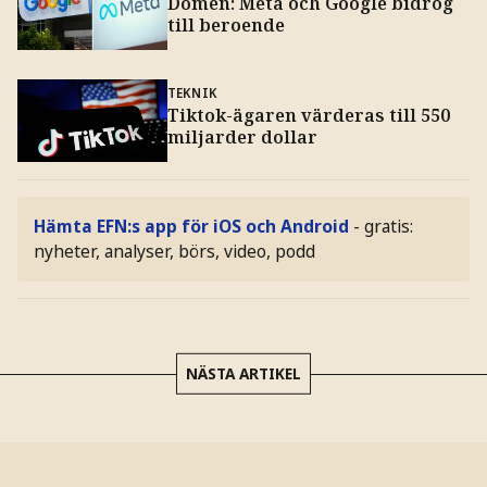
Domen: Meta och Google bidrog
till beroende
TEKNIK
Tiktok-ägaren värderas till 550
miljarder dollar
Hämta EFN:s app för iOS och Android
- gratis:
nyheter, analyser, börs, video, podd
NÄSTA ARTIKEL