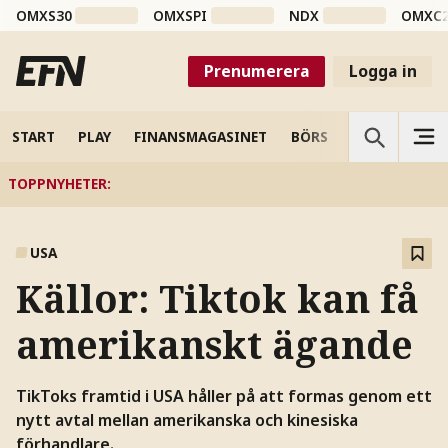
OMXS30
OMXSPI
NDX
OMXC
Prenumerera
Logga in
START
PLAY
FINANSMAGASINET
BÖRS
VETENSKAP
TOPPNYHETER
:
USA
Källor: Tiktok kan få
amerikanskt ägande
TikToks framtid i USA håller på att formas genom ett
nytt avtal mellan amerikanska och kinesiska
förhandlare.