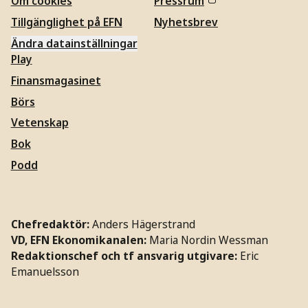
Om cookies
Pressrum
Tillgänglighet på EFN
Nyhetsbrev
Ändra datainställningar
Play
Finansmagasinet
Börs
Vetenskap
Bok
Podd
Chefredaktör:
Anders Hägerstrand
VD, EFN Ekonomikanalen:
Maria Nordin Wessman
Redaktionschef och tf ansvarig utgivare:
Eric
Emanuelsson