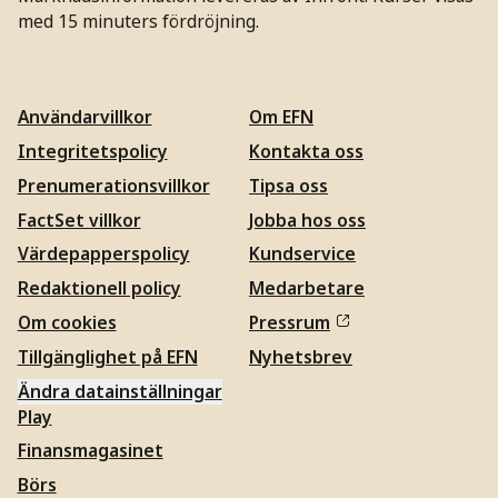
med 15 minuters fördröjning.
Användarvillkor
Om EFN
Integritetspolicy
Kontakta oss
Prenumerationsvillkor
Tipsa oss
FactSet villkor
Jobba hos oss
Värdepapperspolicy
Kundservice
Redaktionell policy
Medarbetare
Om cookies
Pressrum
Tillgänglighet på EFN
Nyhetsbrev
Ändra datainställningar
Play
Finansmagasinet
Börs