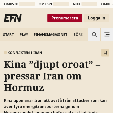
OMXS30
OMXSPI
NDX
OMXC
Prenumerera
Logga in
START
PLAY
FINANSMAGASINET
BÖRS
VETENSKAP
KONFLIKTEN I IRAN
Kina ”djupt oroat” –
pressar Iran om
Hormuz
Kina uppmanar Iran att avstå från attacker som kan
äventyra energitransporterna genom
Hormuzsundet, uppger chefer vid statligt ägda