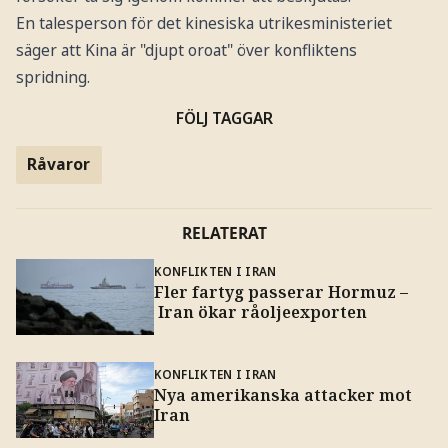
En talesperson för det kinesiska utrikesministeriet
säger att Kina är "djupt oroat" över konfliktens
spridning.
FÖLJ TAGGAR
Råvaror
RELATERAT
KONFLIKTEN I IRAN
Fler fartyg passerar Hormuz –
Iran ökar råoljeexporten
KONFLIKTEN I IRAN
Nya amerikanska attacker mot
Iran