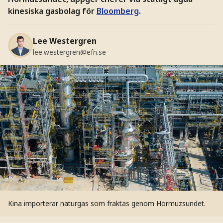
kinesiska gasbolag för
Bloomberg
.
Lee Westergren
lee.westergren@efn.se
Kina importerar naturgas som fraktas genom Hormuzsundet.