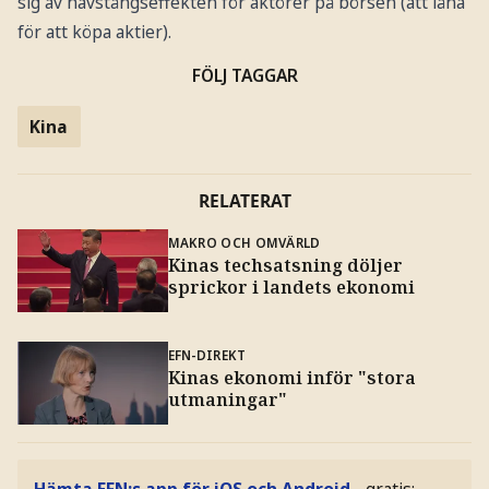
sig av hävstångseffekten för aktörer på börsen (att låna
för att köpa aktier).
FÖLJ TAGGAR
Kina
RELATERAT
MAKRO OCH OMVÄRLD
Kinas techsatsning döljer
sprickor i landets ekonomi
EFN-DIREKT
Kinas ekonomi inför "stora
utmaningar"