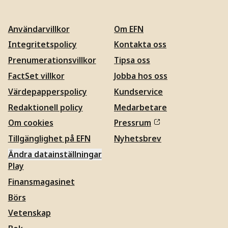
Användarvillkor
Om EFN
Integritetspolicy
Kontakta oss
Prenumerationsvillkor
Tipsa oss
FactSet villkor
Jobba hos oss
Värdepapperspolicy
Kundservice
Redaktionell policy
Medarbetare
Om cookies
Pressrum
Tillgänglighet på EFN
Nyhetsbrev
Ändra datainställningar
Play
Finansmagasinet
Börs
Vetenskap