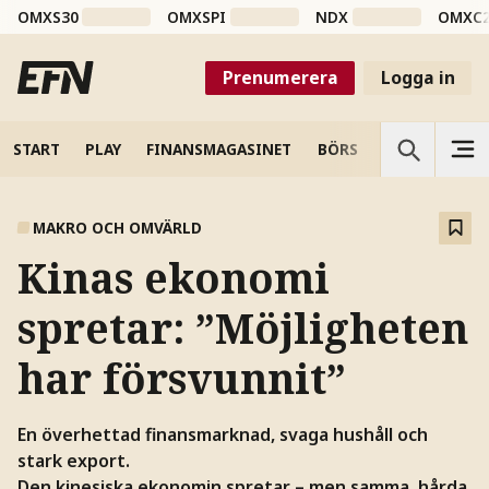
OMXS30
OMXSPI
NDX
OMXC
Prenumerera
Logga in
START
PLAY
FINANSMAGASINET
BÖRS
VETENSKAP
MAKRO OCH OMVÄRLD
Kinas ekonomi
spretar: ”Möjligheten
har försvunnit”
En överhettad finansmarknad, svaga hushåll och
stark export.
Den kinesiska ekonomin spretar – men samma, hårda