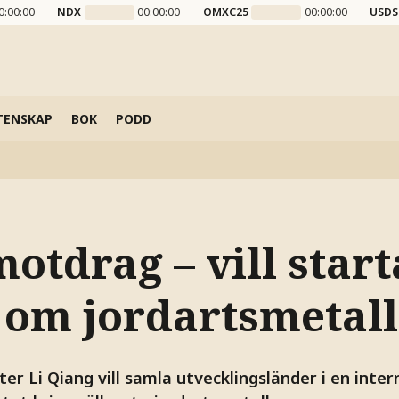
0:00:00
NDX
00:00:00
OMXC25
00:00:00
USDS
TENSKAP
BOK
PODD
otdrag – vill start
s om jordartsmetal
er Li Qiang vill samla utvecklingsländer i en intern