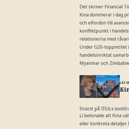
Det skriver Financial T
Kina dominerar i dag pr
och elfordon till avance
konfliktpunkt i handels
relationerna med råvaru
Under G20-toppmötet i S
handelsinriktat samarbe
Myanmar och Zimbabwe, s
LÄS 
Kin
Svaret på USA:s motdr
Li betonade att Kina v
eller konkreta detaljer