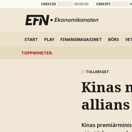
OMXS30
00:00:00
OMXSPI
0
START
PLAY
FINANSMAGASINET
BÖRS
VE
TOPPNYHETER
:
TULLKRIGET
Kinas m
allian
Kinas premiärminist