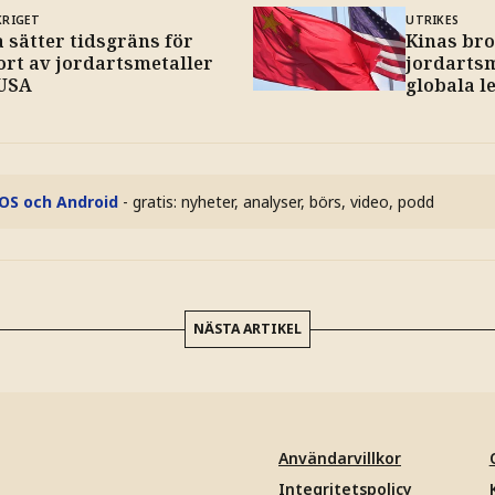
KRIGET
UTRIKES
 sätter tidsgräns för
Kinas br
ort av jordartsmetaller
jordartsm
 USA
globala l
iOS och Android
- gratis: nyheter, analyser, börs, video, podd
NÄSTA ARTIKEL
Användarvillkor
Integritetspolicy