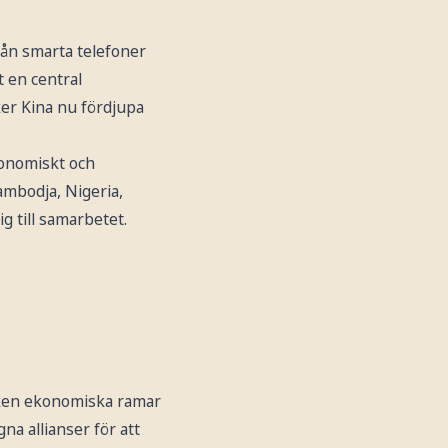
från smarta telefoner
t en central
ker Kina nu fördjupa
konomiskt och
ambodja, Nigeria,
g till samarbetet.
arken ekonomiska ramar
na allianser för att