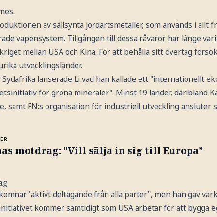
imes.
oduktionen av sällsynta jordartsmetaller, som används i allt 
rade vapensystem. Tillgången till dessa råvaror har länge vari
kriget mellan USA och Kina. För att behålla sitt övertag försö
rika utvecklingsländer.
ydafrika lanserade Li vad han kallade ett "internationellt e
tsinitiativ för gröna mineraler". Minst 19 länder, däribland K
amt FN:s organisation för industriell utveckling ansluter si
MER
as motdrag: ”Vill sälja in sig till Europa”
ag
älkomnar "aktivt deltagande från alla parter", men han gav v
. Initiativet kommer samtidigt som USA arbetar för att bygga eg