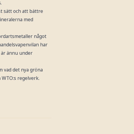
.
t sätt och att bättre
mineralerna med
ordartsmetaller något
handelsvapenvilan har
a är ännu under
m vad det nya gröna
ja WTO:s regelverk.