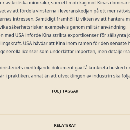
or av kritiska mineraler, som ett motdrag mot Kinas dominans
t av att fördela vinsterna i leveranskedjan på ett mer rättvis
rnas intressen. Samtidigt framhöll Li vikten av att hantera 
dvika säkerhetsrisker, exempelvis genom militär användning.
 med USA införde Kina strikta exportlicenser för sällsynta j
lingskraft. USA hävdar att Kina inom ramen för den senaste 
a generella licenser som underlättar importen, men detaljern
inisteriets medföljande dokument gav få konkreta besked o
är i praktiken, annat än att utvecklingen av industrin ska föl
FÖLJ TAGGAR
RELATERAT