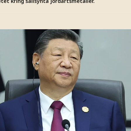
et kring sällsynta jordartsmetaller.