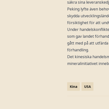
säkra sina leveranskedj
Peking lyfte även behove
skydda utvecklingslände
försiktighet för att un
Under handelskonflikten
som gav landet förhand
gått med på att utfärd
förhandling.
Det kinesiska handelsm
mineralinitiativet inneb
Kina
USA