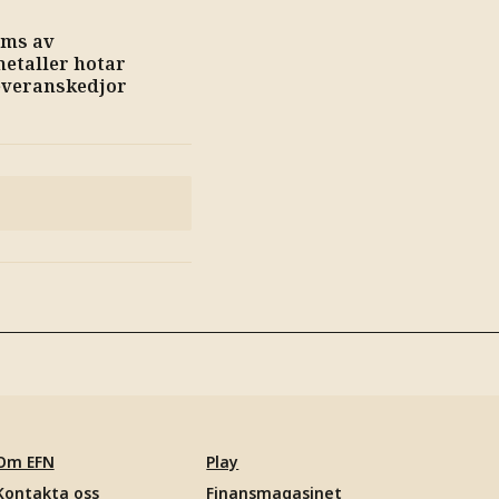
oms av
etaller hotar
everanskedjor
Om EFN
Play
Kontakta oss
Finansmagasinet