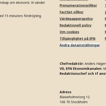
unskap om ekonomi. Vi vänder
Prenumerationsvillkor
FactSet villkor
ed 15 minuters fördröjning.
Värdepapperspolicy
Redaktionell policy
Om cookies
Tillgänglighet på EFN
Ändra datainställningar
Chefredaktör:
Anders Häger
VD, EFN Ekonomikanalen:
M
Redaktionschef och tf ansv
Adress
Blasieholmstorg 12
106 70 Stockholm