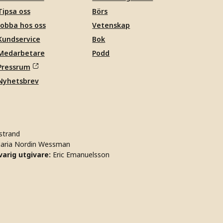
Tipsa oss
Börs
Jobba hos oss
Vetenskap
Kundservice
Bok
Medarbetare
Podd
Pressrum
Nyhetsbrev
strand
aria Nordin Wessman
arig utgivare:
Eric Emanuelsson