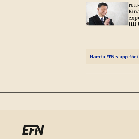
TULL
Kina
exp
till
Hämta EFN:s app för 