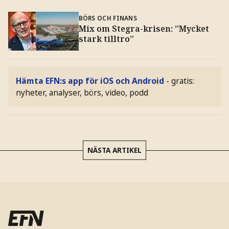
BÖRS OCH FINANS
Mix om Stegra-krisen: ”Mycket
stark tilltro”
Hämta EFN:s app för iOS och Android
- gratis:
nyheter, analyser, börs, video, podd
NÄSTA ARTIKEL