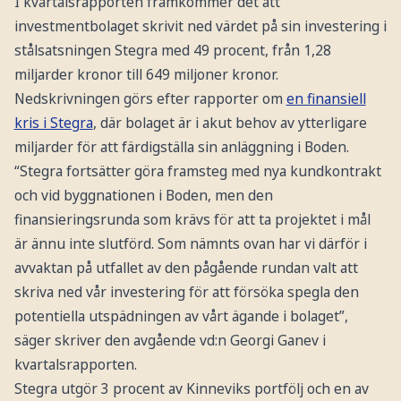
I kvartalsrapporten framkommer det att
investmentbolaget skrivit ned värdet på sin investering i
stålsatsningen Stegra med 49 procent, från 1,28
miljarder kronor till 649 miljoner kronor.
Nedskrivningen görs efter rapporter om
en finansiell
kris i Stegra
, där bolaget är i akut behov av ytterligare
miljarder för att färdigställa sin anläggning i Boden.
“Stegra fortsätter göra framsteg med nya kundkontrakt
och vid byggnationen i Boden, men den
finansieringsrunda som krävs för att ta projektet i mål
är ännu inte slutförd. Som nämnts ovan har vi därför i
avvaktan på utfallet av den pågående rundan valt att
skriva ned vår investering för att försöka spegla den
potentiella utspädningen av vårt ägande i bolaget”,
säger skriver den avgående vd:n Georgi Ganev i
kvartalsrapporten.
Stegra utgör 3 procent av Kinneviks portfölj och en av