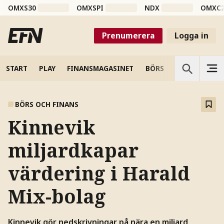
OMXS30
OMXSPI
NDX
OMXC
Prenumerera
Logga in
START
PLAY
FINANSMAGASINET
BÖRS
VETENSKAP
BÖRS OCH FINANS
Kinnevik
miljardkapar
värdering i Harald
Mix-bolag
Kinnevik gör nedskrivningar på nära en miljard