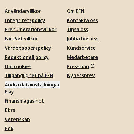
Användarvillkor
Om EFN
Integritetspolicy
Kontakta oss
Prenumerationsvillkor
Tipsa oss
FactSet villkor
Jobba hos oss
Värdepapperspolicy
Kundservice
Redaktionell policy
Medarbetare
Om cookies
Pressrum
Tillgänglighet på EFN
Nyhetsbrev
Ändra datainställningar
Play
Finansmagasinet
Börs
Vetenskap
Bok