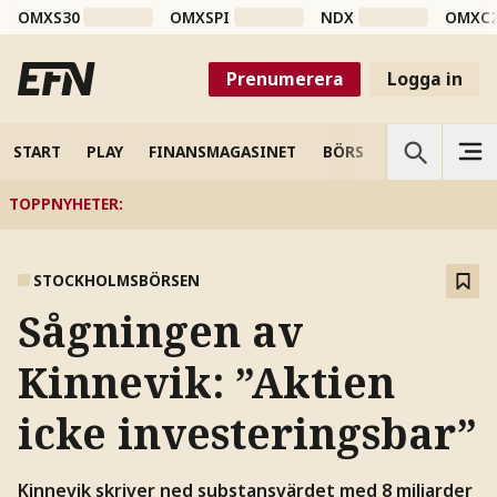
OMXS30
OMXSPI
NDX
OMXC
Prenumerera
Logga in
START
PLAY
FINANSMAGASINET
BÖRS
VETENSKAP
TOPPNYHETER
:
STOCKHOLMSBÖRSEN
Sågningen av
Kinnevik: ”Aktien
icke investeringsbar”
Kinnevik skriver ned substansvärdet med 8 miljarder