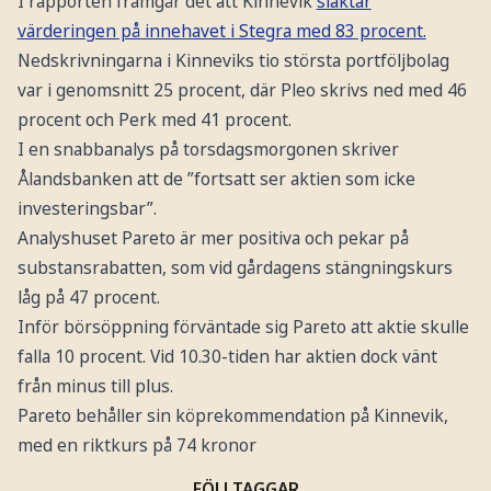
I rapporten framgår det att Kinnevik
slaktar
värderingen på innehavet i Stegra med 83 procent.
Nedskrivningarna i Kinneviks tio största portföljbolag
var i genomsnitt 25 procent, där Pleo skrivs ned med 46
procent och Perk med 41 procent.
I en snabbanalys på torsdagsmorgonen skriver
Ålandsbanken att de ”fortsatt ser aktien som icke
investeringsbar”.
Analyshuset Pareto är mer positiva och pekar på
substansrabatten, som vid gårdagens stängningskurs
låg på 47 procent.
Inför börsöppning förväntade sig Pareto att aktie skulle
falla 10 procent. Vid 10.30-tiden har aktien dock vänt
från minus till plus.
Pareto behåller sin köprekommendation på Kinnevik,
med en riktkurs på 74 kronor
FÖLJ TAGGAR