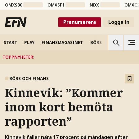
OMXS30
OMXSPI
NDX
OMXC
Prenumerera
Logga in
START
PLAY
FINANSMAGASINET
BÖRS
VETENSKAP
TOPPNYHETER
:
BÖRS OCH FINANS
Kinnevik: ”Kommer
inom kort bemöta
rapporten”
Kinnevik faller nära 17 procent på måndagen efter