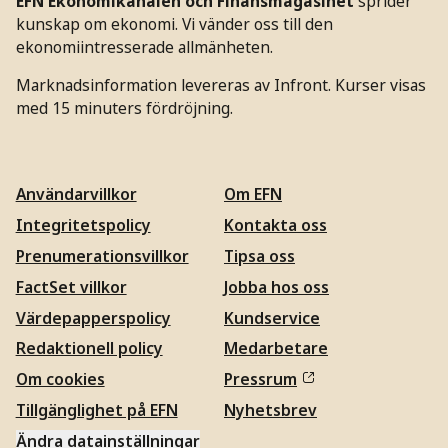
EFN Ekonomikanalen och Finansmagasinet
sprider
kunskap om ekonomi. Vi vänder oss till den
ekonomiintresserade allmänheten.
Marknadsinformation levereras av Infront. Kurser visas
med 15 minuters fördröjning.
Användarvillkor
Om EFN
Integritetspolicy
Kontakta oss
Prenumerationsvillkor
Tipsa oss
FactSet villkor
Jobba hos oss
Värdepapperspolicy
Kundservice
Redaktionell policy
Medarbetare
Om cookies
Pressrum
Tillgänglighet på EFN
Nyhetsbrev
Ändra datainställningar