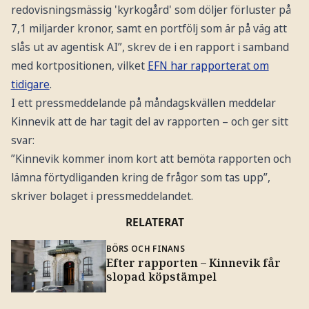
redovisningsmässig 'kyrkogård' som döljer förluster på
7,1 miljarder kronor, samt en portfölj som är på väg att
slås ut av agentisk AI”, skrev de i en rapport i samband
med kortpositionen, vilket
EFN har rapporterat om
tidigare
.
I ett pressmeddelande på måndagskvällen meddelar
Kinnevik att de har tagit del av rapporten – och ger sitt
svar:
”Kinnevik kommer inom kort att bemöta rapporten och
lämna förtydliganden kring de frågor som tas upp”,
skriver bolaget i pressmeddelandet.
RELATERAT
BÖRS OCH FINANS
Efter rapporten – Kinnevik får
slopad köpstämpel