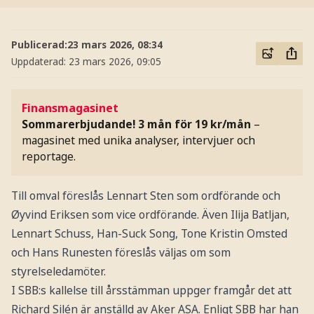
Publicerad:
23 mars 2026, 08:34
Uppdaterad:
23 mars 2026, 09:05
Finansmagasinet
Sommarerbjudande! 3 mån för 19 kr/mån
–
magasinet med unika analyser, intervjuer och
reportage.
Till omval föreslås Lennart Sten som ordförande och
Øyvind Eriksen som vice ordförande. Även Ilija Batljan,
Lennart Schuss, Han-Suck Song, Tone Kristin Omsted
och Hans Runesten föreslås väljas om som
styrelseledamöter.
I SBB:s kallelse till årsstämman uppger framgår det att
Richard Silén
är anställd av Aker ASA. Enligt SBB har han