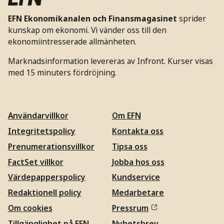
EFN Ekonomikanalen och Finansmagasinet
sprider
kunskap om ekonomi. Vi vänder oss till den
ekonomiintresserade allmänheten.
Marknadsinformation levereras av Infront. Kurser visas
med 15 minuters fördröjning.
Användarvillkor
Om EFN
Integritetspolicy
Kontakta oss
Prenumerationsvillkor
Tipsa oss
FactSet villkor
Jobba hos oss
Värdepapperspolicy
Kundservice
Redaktionell policy
Medarbetare
Om cookies
Pressrum
Tillgänglighet på EFN
Nyhetsbrev