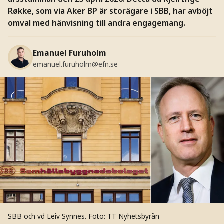
Røkke, som via Aker BP är storägare i SBB, har avböjt
omval med hänvisning till andra engagemang.
Emanuel Furuholm
emanuel.furuholm@efn.se
SBB och vd Leiv Synnes.
Foto: TT Nyhetsbyrån