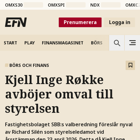
OMXS30
OMXSPI
NDX
OMXC
Prenumerera
Logga in
START
PLAY
FINANSMAGASINET
BÖRS
VETENSKAP
BÖRS OCH FINANS
Kjell Inge Røkke
avböjer omval till
styrelsen
Fastighetsbolaget SBB:s valberedning föreslår nyval
av Richard Silén som styrelseledamot vid
årsstämman den 23 april 2026. Detta då Kjell Inge