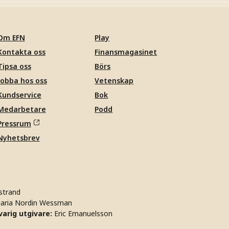
Om EFN
Play
Kontakta oss
Finansmagasinet
Tipsa oss
Börs
Jobba hos oss
Vetenskap
Kundservice
Bok
Medarbetare
Podd
Pressrum
Nyhetsbrev
strand
aria Nordin Wessman
arig utgivare:
Eric Emanuelsson