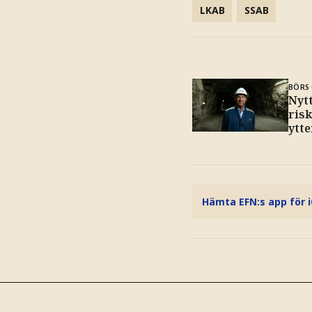
LKAB
SSAB
BÖRS 
Nyt
ris
ytte
Hämta EFN:s app för 