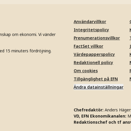
Användarvillkor
Integritetspolicy
unskap om ekonomi. Vi vänder
Prenumerationsvillkor
FactSet villkor
ed 15 minuters fördröjning.
Värdepapperspolicy
Redaktionell policy
Om cookies
Tillgänglighet på EFN
Ändra datainställningar
Chefredaktör:
Anders Häger
VD, EFN Ekonomikanalen:
M
Redaktionschef och tf ansv