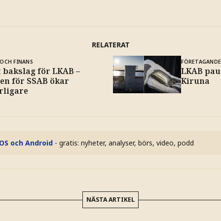
RELATERAT
OCH FINANS
FÖRETAGAND
t bakslag för LKAB –
LKAB pau
ken för SSAB ökar
Kiruna
rligare
iOS och Android
- gratis: nyheter, analyser, börs, video, podd
NÄSTA ARTIKEL