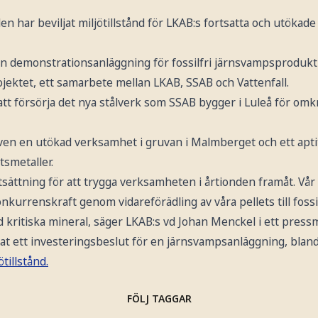
n har beviljat miljötillstånd för LKAB:s fortsatta och utökad
 en demonstrationsanläggning för fossilfri järnsvampsproduk
ojektet, ett samarbete mellan LKAB, SSAB och Vattenfall.
tt försörja det nya stålverk som SSAB bygger i Luleå för omk
även en utökad verksamhet i gruvan i Malmberget och ett apti
rtsmetaller.
utsättning för att trygga verksamheten i årtionden framåt. Vår 
onkurrenskraft genom vidareförädling av våra pellets till foss
d kritiska mineral, säger LKAB:s vd Johan Menckel i ett pres
tat ett investeringsbeslut för en järnsvampsanläggning, blan
tillstånd.
FÖLJ TAGGAR