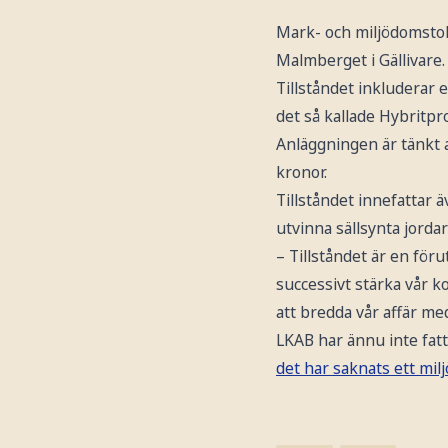
Mark- och miljödomstole
Malmberget i Gällivare.
Tillståndet inkluderar
det så kallade Hybritpr
Anläggningen är tänkt a
kronor.
Tillståndet innefattar 
utvinna sällsynta jorda
– Tillståndet är en för
successivt stärka vår k
att bredda vår affär me
LKAB har ännu inte fat
det har saknats ett miljö