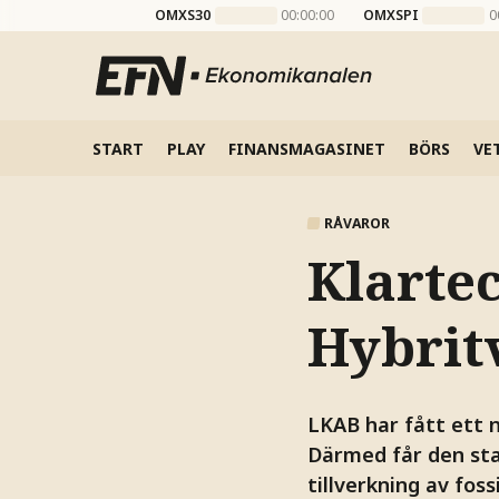
OMXS30
00:00:00
OMXSPI
0
START
PLAY
FINANSMAGASINET
BÖRS
VE
RÅVAROR
Klarte
Hybrit
LKAB har fått ett 
Därmed får den sta
tillverkning av foss