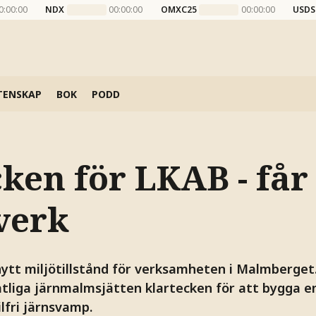
0:00:00
NDX
00:00:00
OMXC25
00:00:00
USDS
TENSKAP
BOK
PODD
cken för LKAB - får
verk
nytt miljötillstånd för verksamheten i Malmberget
tliga järnmalmsjätten klartecken för att bygga e
ilfri järnsvamp.