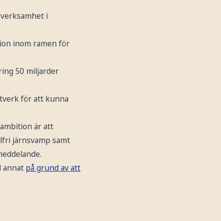
e verksamhet i
tion inom ramen för
ring 50 miljarder
tverk för att kunna
ambition är att
ilfri järnsvamp samt
smeddelande.
d annat
på grund av att