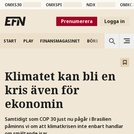
OMXS30
OMXSPI
NDX
OMXC
Prenumerera
Logga in
START
PLAY
FINANSMAGASINET
BÖRS
VETENSKAP
Klimatet kan bli en
kris även för
ekonomin
Samtidigt som COP 30 just nu pågår i Brasilien
påminns vi om att klimatkrisen inte enbart handlar
om smältande isar.