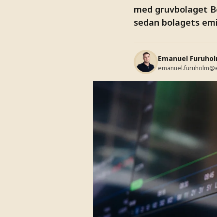
med gruvbolaget Bo
sedan bolagets emi
Emanuel Furuho
emanuel.furuholm@e