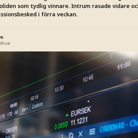
liden som tydlig vinnare. Intrum rasade vidare oc
ssionsbesked i förra veckan.
lm
fn.se