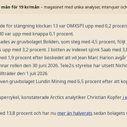
 mån för 19 kr/mån
– magasinet med unika analyser, intervjuer oc
gde för stängning klockan 13 var OMXSPI upp med 0,2 proce
0 var upp med knappa 0,1 procent.
ades av gruvbolaget Boliden, som steg med 4,5 procent, följt
upp med 3,2 procent. I botten av indexet sjönk Saab med 3,6 
ed 1,9 procent efter beskedet att vd Jean Marc Harion avgår 
mnar rollen den 30 juni 2026. Tele2:s styrelse har utsett Nicho
lträder den 1 juli 2026.
ven gruvbolaget Lundin Mining med 6,5 procent efter att ko
upercykel, konstaterade Arctics analytiker Christian Kopfer
i 
ed 13,8 procent och har nu
mer än halverats
sedan bolagets 