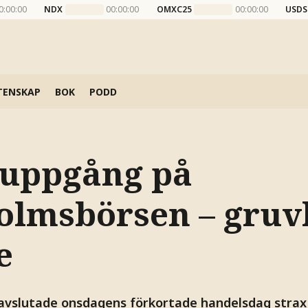
0:00:00
NDX
00:00:00
OMXC25
00:00:00
USDS
TENSKAP
BOK
PODD
uppgång på
olmsbörsen – gruv
e
vslutade onsdagens förkortade handelsdag strax 