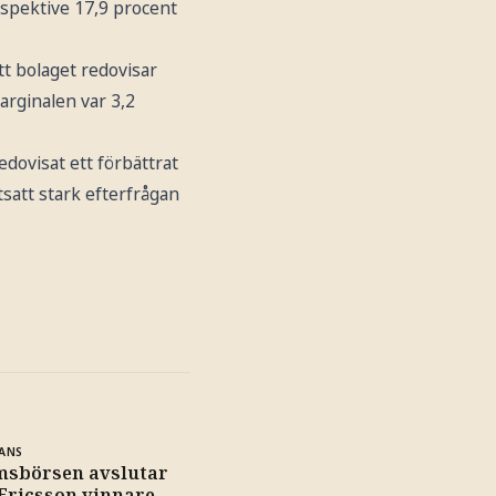
spektive 17,9 procent
tt bolaget redovisar
arginalen var 3,2
dovisat ett förbättrat
tsatt stark efterfrågan
ANS
msbörsen avslutar
 Ericsson vinnare