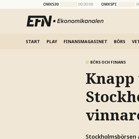
OMXS30
00:00:00
OMXSPI
0
START
PLAY
FINANSMAGASINET
BÖRS
VE
BÖRS OCH FINANS
Knapp 
Stockh
vinnar
Stockholmsbörsen a