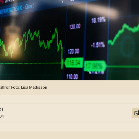
ffror.
Foto: Lisa Mattisson
01
:04