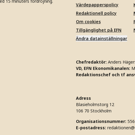
ed 15 minuters fördröjning.
Värdepapperspolicy
Redaktionell policy
Om cookies
Tillgänglighet på EFN
Ändra datainställningar
Chefredaktör:
Anders Häger
VD, EFN Ekonomikanalen:
M
Redaktionschef och tf ansv
Adress
Blasieholmstorg 12
106 70 Stockholm
Organisationsnummer:
556
E-postadress:
redaktionen@