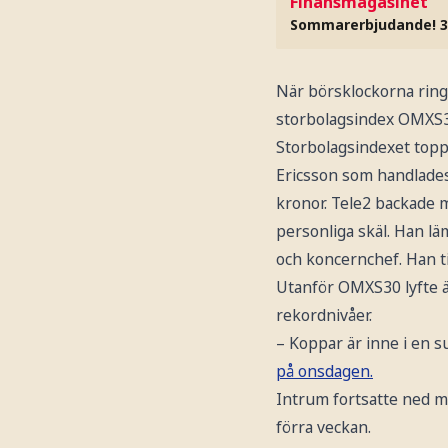
Finansmagasinet
Sommarerbjudande! 3
När börsklockorna rin
storbolagsindex OMXS3
Storbolagsindexet topp
Ericsson som handlades 
kronor. Tele2 backade m
personliga skäl. Han lä
och koncernchef. Han til
Utanför OMXS30 lyfte ä
rekordnivåer.
– Koppar är inne i en s
på onsdagen.
Intrum fortsatte ned m
förra veckan.