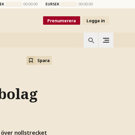
EK
00:00:00
EURSEK
00:00:00
Prenumerera
Logga in
Spara
bolag
över nollstrecket