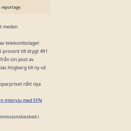
h reportage.
nt medan
 av telekombolaget
procent till drygt 491
från sin post av
las Högberg till ny vd
pparpriset nått nya
en intervju med EFN
emissionsbesked i