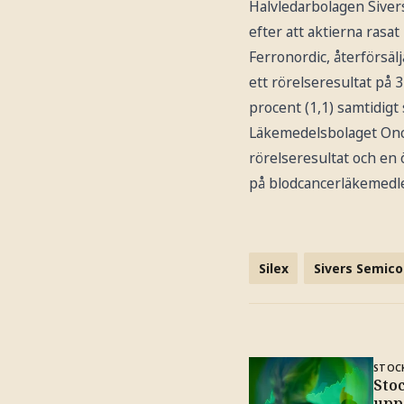
Halvledarbolagen Siver
efter att aktierna rasat
Ferronordic, återförsäl
ett rörelseresultat på 
procent (1,1) samtidigt
Läkemedelsbolaget Onco
rörelseresultat och en 
på blodcancerläkemedlet 
Silex
Sivers Semic
STOC
Sto
upp