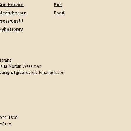
Kundservice
Bok
Medarbetare
Podd
Pressrum
Nyhetsbrev
strand
aria Nordin Wessman
arig utgivare:
Eric Emanuelsson
930-1608
efn.se