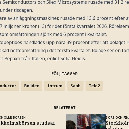
s Semiconductors och Silex Microsystems rusade med 31,2 re
 under tisdagen.
jare av anläggningsmaskiner, rusade med 13,6 procent efter a
37 miljoner kronor (13) för det första kvartalet 2026. Rörelsem
 som omsättningen sjönk med 6 procent i kvartalet.
peptides handlades upp nära 39 procent efter att bolaget re
ökad nettoomsättning i det första kvartalet. Bolage ser en for
Pepaxti från Italien, enligt Sofia Heigis.
FÖLJ TAGGAR
onductor
Boliden
Intrum
Saab
Tele2
RELATERAT
KHOLMSBÖRSEN
BÖRS OCH FIN
ckholmsbörsen studsar
Stockhol
på plus –