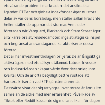
ett växande problem i marknaden: det ansiktslösa
ägandet. ETF:er och globala indexfonder äger nu stora
delar av världens börsbolag, men ställer sällan krav. Inte
heller ställer de upp när det stormar. Vem leder
företagen när Vanguard, Blackrock och State Street äger
allt? Färre bra styrelseledamöter, inga strategiska inspel
och begränsat ansvarstagande karakteriserar dessa
företag.
Det är här investmentbolagen briljerar. De är långsiktiga
aktiva ägare med ett sällsynt tålamod. Latour, Investor
och Industrivärden skapar värde över decennier, inte
kvartal. Och de är ofta betydligt bättre rustade att
hantera kriser än vad ETF-tjänstemännen är.
Dessvärre visar det sig att yngre investerare är ännu lite
sämre än de äldre med mer erfarenhet. Påverkade av
Tiktok eller Reddit kastar de sig mellan olika – för dagen