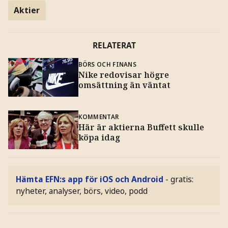
Aktier
RELATERAT
BÖRS OCH FINANS
Nike redovisar högre
omsättning än väntat
KOMMENTAR
Här är aktierna Buffett skulle
köpa idag
Hämta EFN:s app för iOS och Android
- gratis:
nyheter, analyser, börs, video, podd