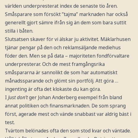
världen underpresterat index de senaste tio åren.
Småsparare som försökt ”tajma” marknaden har också
generellt gjort sämre ifrån sig än dem som bara suttit
stilla i båten.
Slutsatsen skaver för vi älskar ju aktivitet. Mäklarhusen
tjänar pengar på den och reklamsäljande mediehus
föder den. Men se på data – majoriteten fondförvaltare
underpresterar. Och de mest framgångsrika
småspararna är sannolikt de som har automatiskt
månadssparande och glömt sin portfölj. Att göra …
ingenting är ofta det klokaste du kan göra.
I
Just don’t
ger Johan Anderberg exempel från bland
annat politiken och finansmarknaden. De som sprang
först, agerade mest och vände snabbast var aldrig bäst i
test.
Tvärtom belönades ofta den som stod kvar och väntade.