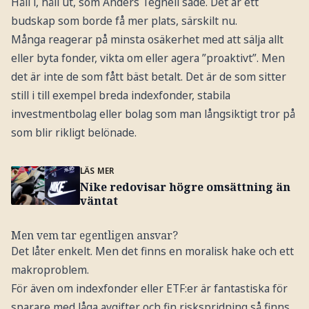
Håll i, håll ut, som Anders Tegnell sade. Det är ett
budskap som borde få mer plats, särskilt nu.
Många reagerar på minsta osäkerhet med att sälja allt
eller byta fonder, vikta om eller agera ”proaktivt”. Men
det är inte de som fått bäst betalt. Det är de som sitter
still i till exempel breda indexfonder, stabila
investmentbolag eller bolag som man långsiktigt tror på
som blir rikligt belönade.
LÄS MER
Nike redovisar högre omsättning än
väntat
Men vem tar egentligen ansvar?
Det låter enkelt. Men det finns en moralisk hake och ett
makroproblem.
För även om indexfonder eller ETF:er är fantastiska för
sparare med låga avgifter och fin riskspridning så finns