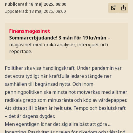
Publicerad:
18 maj 2025, 08:00
Uppdaterad:
18 maj 2025, 08:00
Finansmagasinet
Sommarerbjudande! 3 mån för 19 kr/mån
–
magasinet med unika analyser, intervjuer och
reportage.
Politiker ska visa handlingskraft. Under pandemin var
det extra tydligt när kraftfulla ledare stängde ner
samhällen till begränsad nytta. Och inom
penningpolitiken ska minsta hot motverkas med alltmer
radikala grepp som minusränta och köp av värdepapper.
Att sitta still i båten är helt ute. Tempo och beslutskraft
– det är dagens dygder.
Men egentligen lönar det sig allra bäst att göra …
ingenting. Passivitet är grejen för rikedom och välstånd.