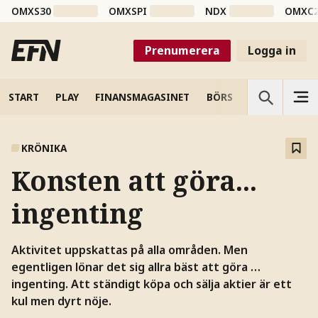
OMXS30
OMXSPI
NDX
OMXC
Prenumerera
Logga in
START
PLAY
FINANSMAGASINET
BÖRS
VETENSKAP
KRÖNIKA
Konsten att göra...
ingenting
Aktivitet uppskattas på alla områden. Men
egentligen lönar det sig allra bäst att göra …
ingenting. Att ständigt köpa och sälja aktier är ett
kul men dyrt nöje.