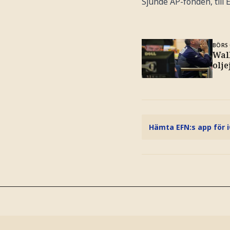
Sjunde AP-fonden, till E
BÖRS 
Wall
olje
Hämta EFN:s app för 