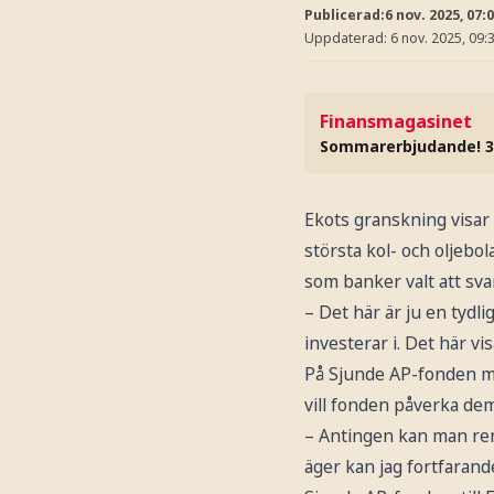
Publicerad:
6 nov. 2025, 07:
Uppdaterad:
6 nov. 2025, 09:
Finansmagasinet
Sommarerbjudande! 3
Ekots granskning visar 
största kol- och oljebo
som banker valt att sva
– Det här är ju en tyd
investerar i. Det här v
På Sjunde AP-fonden men
vill fonden påverka dem
– Antingen kan man rens
äger kan jag fortfaran