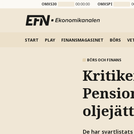
OMXS30
00:00:00
OMXSPI
0
START
PLAY
FINANSMAGASINET
BÖRS
VE
BÖRS OCH FINANS
Kritik
Pension
oljejät
De har svartlistats