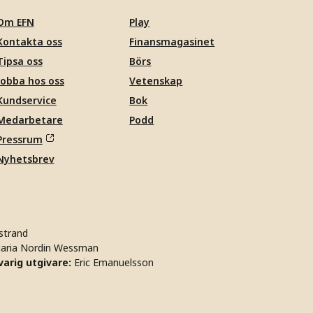
Om EFN
Play
Kontakta oss
Finansmagasinet
Tipsa oss
Börs
Jobba hos oss
Vetenskap
Kundservice
Bok
Medarbetare
Podd
Pressrum
Nyhetsbrev
strand
aria Nordin Wessman
arig utgivare:
Eric Emanuelsson