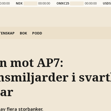
0:00:00
NDX
00:00:00
OMXC25
00:00:00
USDS
TENSKAP
BOK
PODD
en mot AP7:
smiljarder i svart
tar
 av flera storbanker.