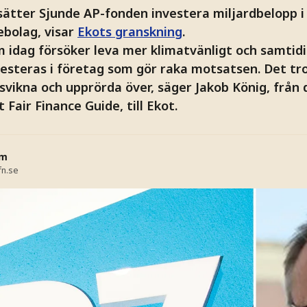
sätter Sjunde AP-fonden investera miljardbelopp i
jebolag, visar
Ekots granskning
.
 idag försöker leva mer klimatvänligt och samtidi
esteras i företag som gör raka motsatsen. Det tror
svikna och upprörda över, säger Jakob König, från
Fair Finance Guide, till Ekot.
öm
fn.se