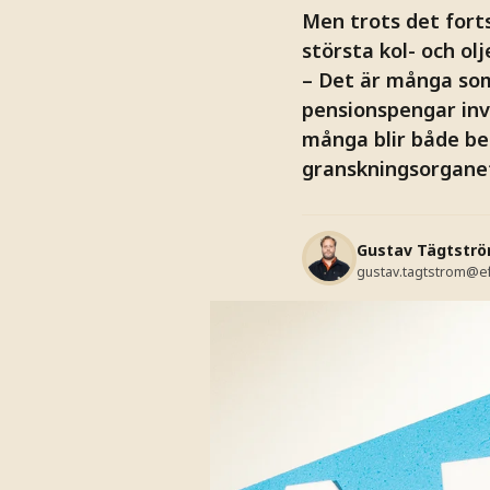
Men trots det fort
största kol- och ol
– Det är många som
pensionspengar inv
många blir både be
granskningsorganet 
Gustav Tägtstr
gustav.tagtstrom@e