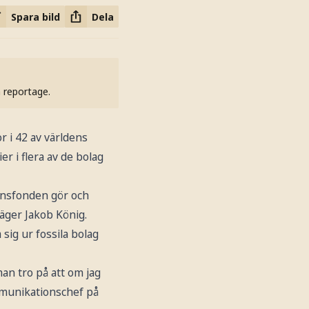
Spara bild
Dela
h reportage.
r i 42 av världens
r i flera av de bolag
ionsfonden gör och
säger Jakob König.
sig ur fossila bolag
man tro på att om jag
mmunikationschef på