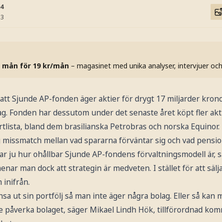
04
33
 mån för 19 kr/mån
– magasinet med unika analyser, intervjuer oc
att Sjunde AP-fonden äger aktier för drygt 17 miljarder krono
lag. Fonden har dessutom under det senaste året köpt fler aktie
rtlista, bland dem brasilianska Petrobras och norska Equinor.
lig missmatch mellan vad spararna förväntar sig och vad pens
isar ju hur ohållbar Sjunde AP-fondens förvaltningsmodell är, 
ar man dock att strategin är medveten. I stället för att sälja 
 inifrån.
a ut sin portfölj så man inte äger några bolag. Eller så kan 
de påverka bolaget, säger Mikael Lindh Hök, tillförordnad ko