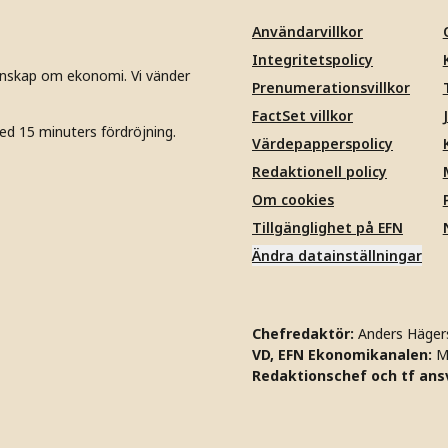
Användarvillkor
Integritetspolicy
unskap om ekonomi. Vi vänder
Prenumerationsvillkor
FactSet villkor
ed 15 minuters fördröjning.
Värdepapperspolicy
Redaktionell policy
Om cookies
Tillgänglighet på EFN
Ändra datainställningar
Chefredaktör:
Anders Häger
VD, EFN Ekonomikanalen:
M
Redaktionschef och tf ansv