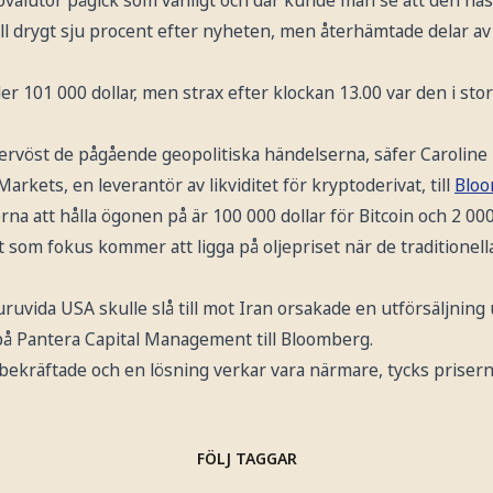
föll drygt sju procent efter nyheten, men återhämtade delar 
 under 101 000 dollar, men strax efter klockan 13.00 var den i sto
ervöst de pågående geopolitiska händelserna, säfer Carolin
rkets, en leverantör av likviditet för kryptoderivat, till
Blo
erna att hålla ögonen på är 100 000 dollar för Bitcoin och 2 00
t som fokus kommer att ligga på oljepriset när de traditione
uvida USA skulle slå till mot Iran orsakade en utförsäljning
på Pantera Capital Management till Bloomberg.
bekräftade och en lösning verkar vara närmare, tycks prisern
FÖLJ TAGGAR