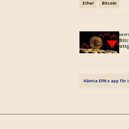
Ether
Bitcoin
KRYP
Bit
utsp
Hämta EFN:s app för 