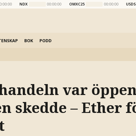
0:00:00
NDX
00:00:00
OMXC25
00:00:00
USDS
TENSKAP
BOK
PODD
handeln var öppen
n skedde – Ether f
t