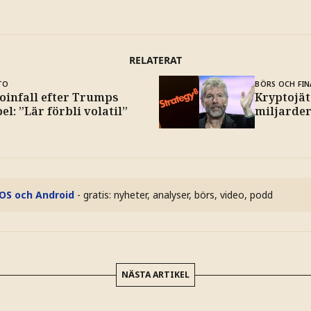
RELATERAT
TO
BÖRS OCH FIN
coinfall efter Trumps
Kryptojät
el: ”Lär förbli volatil”
miljarde
iOS och Android
- gratis: nyheter, analyser, börs, video, podd
NÄSTA ARTIKEL