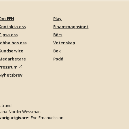
Om EFN
Play
Kontakta oss
Finansmagasinet
Tipsa oss
Börs
Jobba hos oss
Vetenskap
Kundservice
Bok
Medarbetare
Podd
Pressrum
Nyhetsbrev
strand
aria Nordin Wessman
arig utgivare:
Eric Emanuelsson