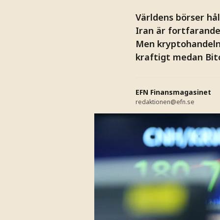
Världens börser hå
Iran är fortfarande
Men kryptohandeln 
kraftigt medan Bitco
EFN Finansmagasinet
redaktionen@efn.se