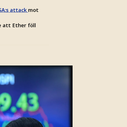
SA:s attack
mot
att Ether föll