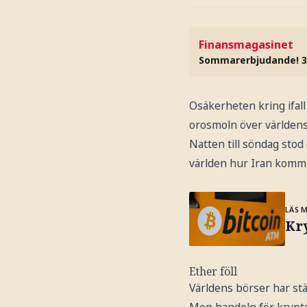
Finansmagasinet
Sommarerbjudande! 3
Osäkerheten kring ifall 
orosmoln över världens
Natten till söndag stod
världen hur Iran komme
LÄS 
Kr
Ether föll
Världens börser har st
Men handeln för krypto