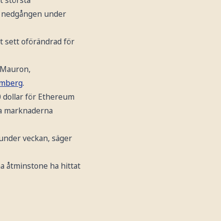
av nedgången under
rt sett oförändrad för
e Mauron,
omberg
.
0 dollar för Ethereum
lla marknaderna
 under veckan, säger
a åtminstone ha hittat