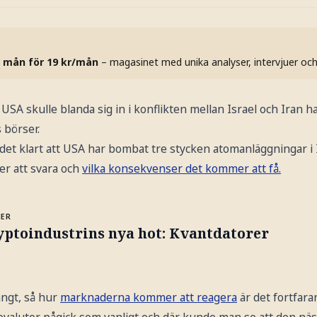
 mån för 19 kr/mån
– magasinet med unika analyser, intervjuer oc
USA skulle blanda sig in i konflikten mellan Israel och Iran h
 börser.
 det klart att USA har bombat tre stycken atomanläggningar i
r att svara och
vilka konsekvenser det kommer att få.
MER
yptoindustrins nya hot: Kvantdatorer
ängt, så hur
marknaderna kommer att reagera
är det fortfara
valutor pågick som vanligt och där kunde man se att den näs