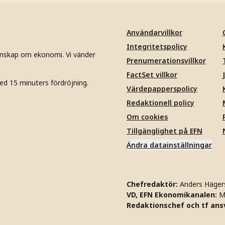
Användarvillkor
Integritetspolicy
unskap om ekonomi. Vi vänder
Prenumerationsvillkor
FactSet villkor
ed 15 minuters fördröjning.
Värdepapperspolicy
Redaktionell policy
Om cookies
Tillgänglighet på EFN
Ändra datainställningar
Chefredaktör:
Anders Häger
VD, EFN Ekonomikanalen:
M
Redaktionschef och tf ansv