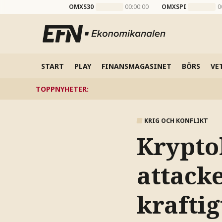
OMXS30
00:00:00
OMXSPI
0
START
PLAY
FINANSMAGASINET
BÖRS
VE
TOPPNYHETER
:
KRIG OCH KONFLIKT
Krypto
attacke
kraftig