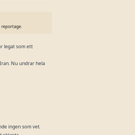
h reportage.
ar legat som ett
 Iran. Nu undrar hela
nde ingen som vet.
t största