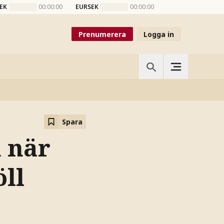
EK
00:00:00
EURSEK
00:00:00
Prenumerera
Logga in
Spara
 när
öll