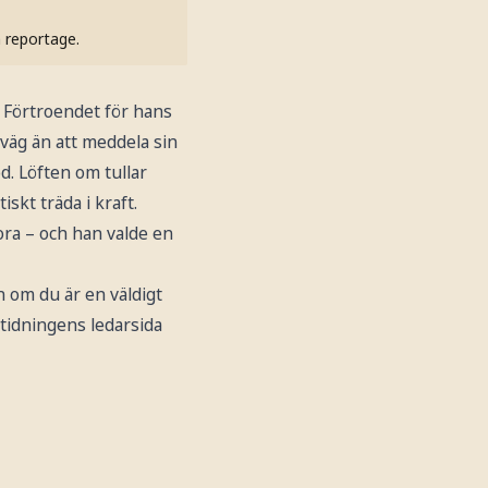
h reportage.
 Förtroendet för hans
tväg än att meddela sin
. Löften om tullar
iskt träda i kraft.
ora – och han valde en
n om du är en väldigt
 tidningens ledarsida