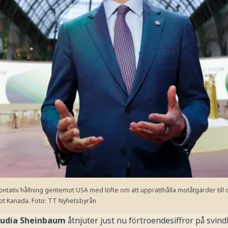
ntativ hållning gentemot USA med löfte om att upprätthålla motåtgärder till
mot Kanada.
Foto: TT Nyhetsbyrån
audia Sheinbaum
åtnjuter just nu förtroendesiffror på svin