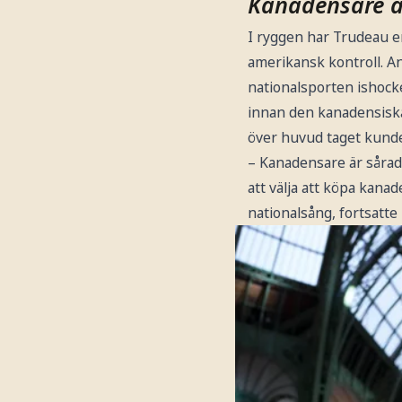
Kanadensare ä
I ryggen har Trudeau e
amerikansk kontroll. An
nationalsporten ishock
innan den kanadensiska
över huvud taget kunde
– Kanadensare är sårade
att välja att köpa kana
nationalsång, fortsatte