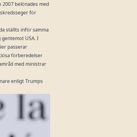
te 2007 belönades med
rdskredsseger för
da ställts inför samma
g gentemot USA. I
ier passerar
tiösa förberedelser
samråd med ministrar
 senare enligt Trumps