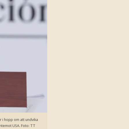
r i hopp om att undvika
entemot USA.
Foto: TT