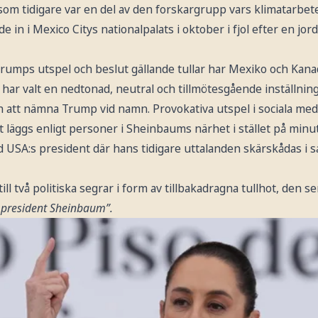
som tidigare var en del av den forskargrupp vars klimatarbe
de in i Mexico Citys nationalpalats i oktober i fjol efter en jo
rumps utspel och beslut gällande tullar har Mexiko och Kana
har valt en nedtonad, neutral och tillmötesgående inställnin
n att nämna Trump vid namn. Provokativa utspel i sociala med
läggs enligt personer i Sheinbaums närhet i stället på minu
d USA:s president där hans tidigare uttalanden skärskådas i 
t till två politiska segrar i form av tillbakadragna tullhot, den
r president Sheinbaum”.