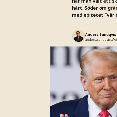
har man valt att s
hårt. Söder om grä
med epitetet ”värl
Anders Sandqvis
anders.sandqvist@e