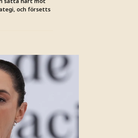
ch sätta hårt mot
tegi, och försetts