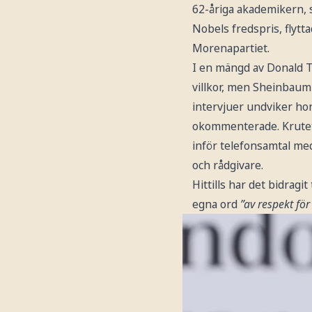
62-åriga akademikern, 
Nobels fredspris, flytta
Morenapartiet.
I en mängd av Donald T
villkor, men Sheinbaum 
intervjuer undviker ho
okommenterade. Krutet 
inför telefonsamtal me
och rådgivare.
Hittills har det bidragi
egna ord
”av respekt fö