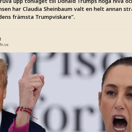
kruva upp tonläget till Donald Trumps höga nivå o
nsen har Claudia Sheinbaum valt en helt annan stra
dens främsta Trumpviskare”.
t
fn.se