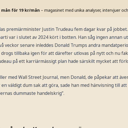
 mån för 19 kr/mån
– magasinet med unika analyser, intervjuer oc
s premiärminister Justin Trudeau fem dagar kvar på jobbet.
parti var i slutet av 2024 kört i botten. Han såg ingen annan u
Två veckor senare inleddes Donald Trumps andra mandatperiod
 drogs tillbaka igen för att därefter utlovas på nytt och nu fakt
udeau på ett karriärmässigt plan hade särskilt mycket att förl
håller med Wall Street Journal, men Donald, de påpekar att äve
r en väldigt dum sak att göra, sade han med hänvisning till att
tidernas dummaste handelskrig”.