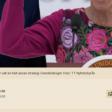
alt en helt annan strategi i handelskriget.
Foto: TT Nyhetsbyrån
6:00
6:00