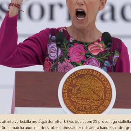
tt inte verkställa motåtgärder efter USA:s beslut om 25-procentiga ståltulla
ts för att matcha andra länders tullar, momssatser och andra handelshinder g