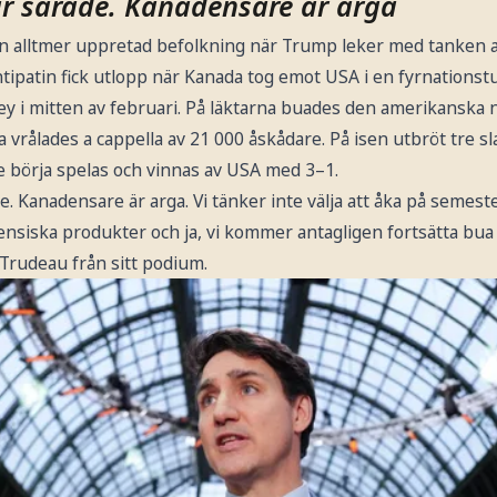
r sårade. Kanadensare är arga
n alltmer uppretad befolkning när Trump leker med tanken a
tipatin fick utlopp när Kanada tog emot USA i en fyrnationst
ey i mitten av februari. På läktarna buades den amerikanska 
 vrålades a cappella av 21 000 åskådare. På isen utbröt tre 
 börja spelas och vinnas av USA med 3–1.
. Kanadensare är arga. Vi tänker inte välja att åka på semeste
densiska produkter och ja, vi kommer antagligen fortsätta bua
 Trudeau från sitt podium.