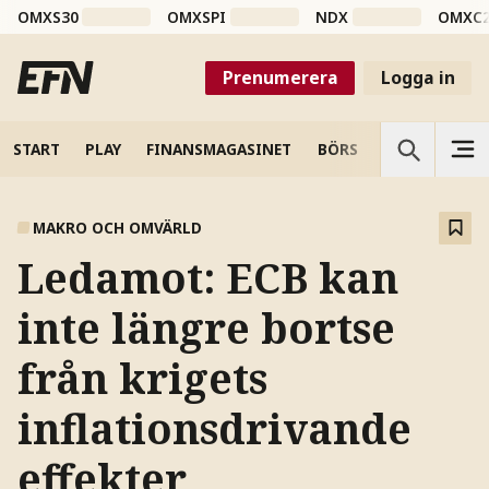
OMXS30
OMXSPI
NDX
OMXC
Prenumerera
Logga in
START
PLAY
FINANSMAGASINET
BÖRS
VETENSKAP
MAKRO OCH OMVÄRLD
Ledamot: ECB kan
inte längre bortse
från krigets
inflationsdrivande
effekter