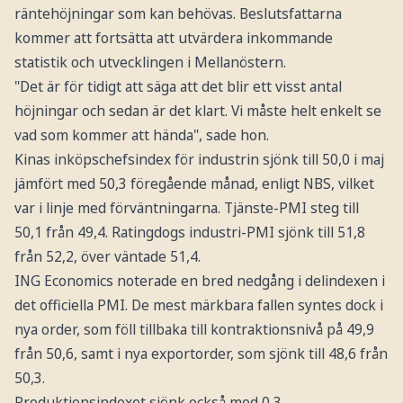
räntehöjningar som kan behövas. Beslutsfattarna
kommer att fortsätta att utvärdera inkommande
statistik och utvecklingen i Mellanöstern.
"Det är för tidigt att säga att det blir ett visst antal
höjningar och sedan är det klart. Vi måste helt enkelt se
vad som kommer att hända", sade hon.
Kinas inköpschefsindex för industrin sjönk till 50,0 i maj
jämfört med 50,3 föregående månad, enligt NBS, vilket
var i linje med förväntningarna. Tjänste-PMI steg till
50,1 från 49,4. Ratingdogs industri-PMI sjönk till 51,8
från 52,2, över väntade 51,4.
ING Economics noterade en bred nedgång i delindexen i
det officiella PMI. De mest märkbara fallen syntes dock i
nya order, som föll tillbaka till kontraktionsnivå på 49,9
från 50,6, samt i nya exportorder, som sjönk till 48,6 från
50,3.
Produktionsindexet sjönk också med 0,3