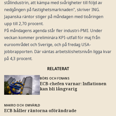
stålindustrin, att kämpa med svårigheter till följd av
nedgången på fastighetsmarknaden", skriver ING.
Japanska räntor stiger på måndagen med tioåringen
upp till 2,70 procent.
På måndagens agenda står fler industri-PMI. Under
veckan kommer preliminära KPI-utfall för maj från
euroområdet och Sverige, och på fredag USA-
jobbrapporten. Där väntas arbetslöshetsnivån ligga kvar
på 4,3 procent.
RELATERAT
BÖRS OCH FINANS
ECB-chefen varnar: Inflationen
kan bli långvarig
MAKRO OCH OMVÄRLD
ECB håller räntorna oförändrade