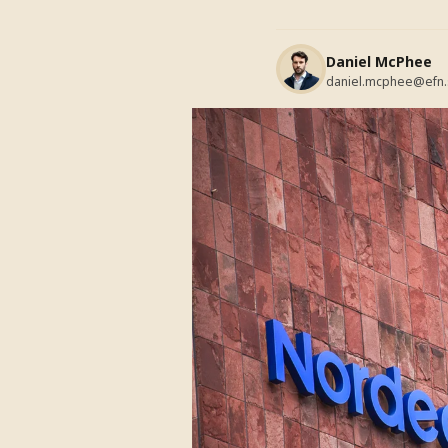
Daniel McPhee
daniel.mcphee@efn