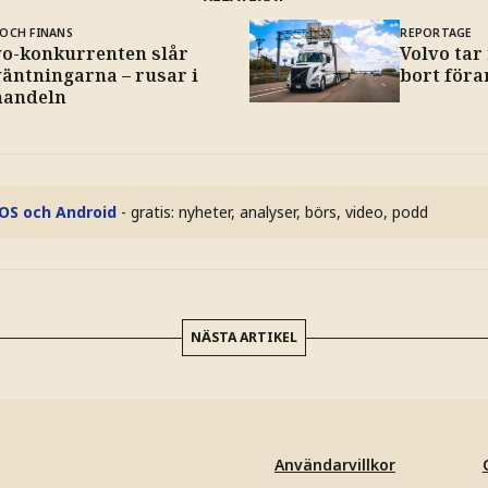
OCH FINANS
REPORTAGE
vo-konkurrenten slår
Volvo tar
väntningarna – rusar i
bort föra
handeln
iOS och Android
- gratis: nyheter, analyser, börs, video, podd
NÄSTA ARTIKEL
Användarvillkor