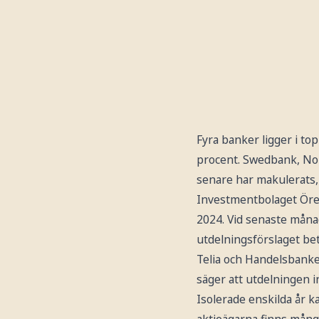
Fyra banker ligger i to
procent. Swedbank, Nor
senare har makulerats, s
Investmentbolaget Öres
2024. Vid senaste månad
utdelningsförslaget beta
Telia och Handelsbanken
säger att utdelningen i
Isolerade enskilda år k
aktieägarna finns många