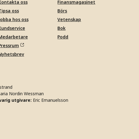
Kontakta oss
Finansmagasinet
Tipsa oss
Börs
Jobba hos oss
Vetenskap
Kundservice
Bok
Medarbetare
Podd
Pressrum
Nyhetsbrev
strand
aria Nordin Wessman
arig utgivare:
Eric Emanuelsson