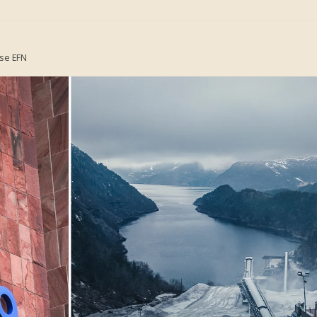
.se
EFN