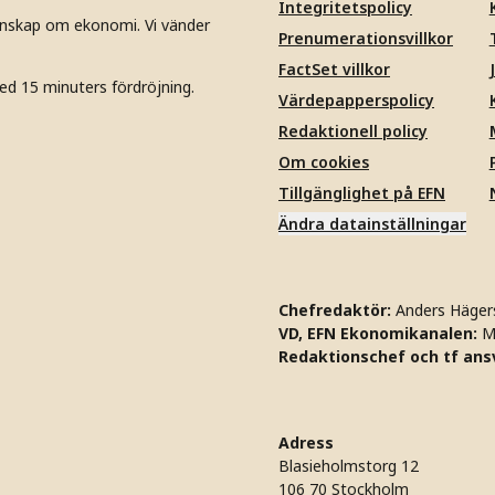
Integritetspolicy
unskap om ekonomi. Vi vänder
Prenumerationsvillkor
FactSet villkor
ed 15 minuters fördröjning.
Värdepapperspolicy
Redaktionell policy
Om cookies
Tillgänglighet på EFN
Ändra datainställningar
Chefredaktör:
Anders Häger
VD, EFN Ekonomikanalen:
M
Redaktionschef och tf ansv
Adress
Blasieholmstorg 12
106 70 Stockholm