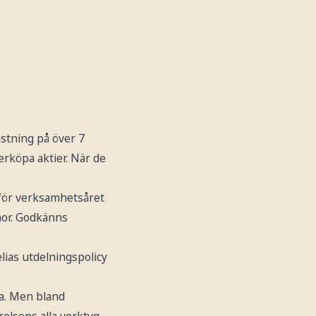
astning på över 7
rköpa aktier. När de
 för verksamhetsåret
onor. Godkänns
lias utdelningspolicy
ra. Men bland
relsens alla verktyg