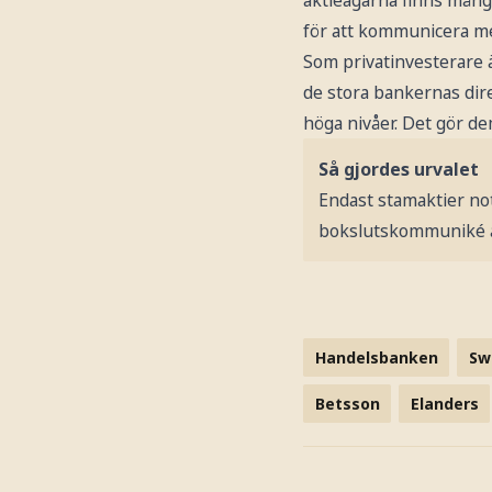
för att kommunicera m
Som privatinvesterare ä
de stora bankernas dire
höga nivåer. Det gör de
Så gjordes urvalet
Endast stamaktier no
bokslutskommuniké är
Handelsbanken
Sw
Betsson
Elanders