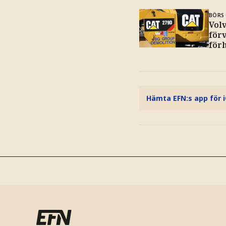
BÖRS 
Vol
för
för
Hämta EFN:s app för 