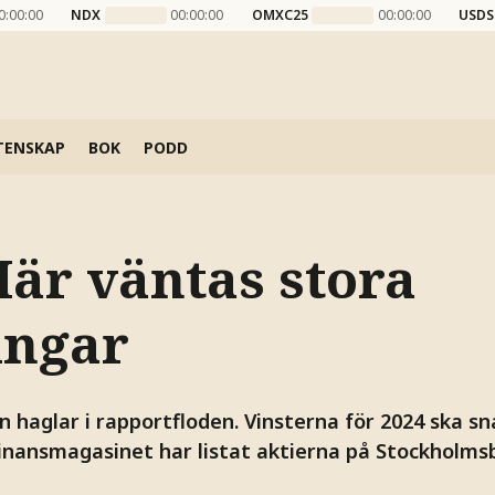
0:00:00
NDX
00:00:00
OMXC25
00:00:00
USDS
TENSKAP
BOK
PODD
Här väntas stora
ingar
 haglar i rapportfloden. Vinsterna för 2024 ska snar
inansmagasinet har listat aktierna på Stockholm