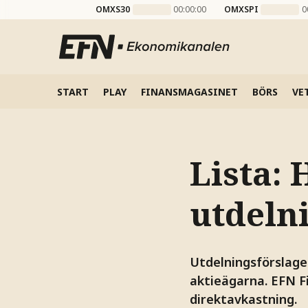
OMXS30
00:00:00
OMXSPI
0
START
PLAY
FINANSMAGASINET
BÖRS
VE
Lista: 
utdeln
Utdelningsförslagen
aktieägarna. EFN F
direktavkastning.