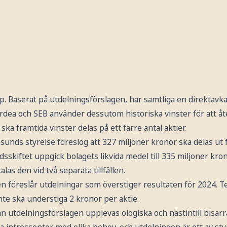
pp. Baserat på utdelningsförslagen, har samtliga en direktavk
dea och SEB använder dessutom historiska vinster för att åte
ka framtida vinster delas på ett färre antal aktier.
unds styrelse föreslog att 327 miljoner kronor ska delas ut
sskiftet uppgick bolagets likvida medel till 335 miljoner kr
las den vid två separata tillfällen.
 föreslår utdelningar som överstiger resultaten för 2024. Te
nte ska understiga 2 kronor per aktie.
an utdelningsförslagen upplevas ologiska och nästintill bisar
 intressenter med olika behov, och utdelningen är ett av sty