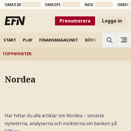
OMXS30
OMXSPI
NDX
OMXC
Prenumerera
Logga in
START
PLAY
FINANSMAGASINET
BÖRS
VETENSKAP
TOPPNYHETER
:
Nordea
Här hittar du alla artiklar om Nordea – senaste
nyheterna, analyserna och insikterna om banken på