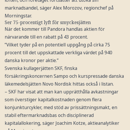
löften, och företaget fortsätter att utöka sin
marknadsandel, säger Alex Morozov, regionchef på
Morningstar.
Ser 75-procentigt lyft för smyckesjätten
När det kommer till Pandora handlas aktien för
närvarande till en rabatt på 43 procent.
”Vilket tyder på en potentiell uppgång på cirka 75
procent till det uppskattade verkliga värdet på 940
danska kronor per aktie.”
Svenska kullagerjätten SKF, finska
försäkringskoncernen Sampo och kurspressade danska
läkemedelsjätten Novo Nordisk hittas också i listan.
– SKF har visat att man kan upprätthålla avkastningar
som överstiger kapitalkostnaden genom flera
konjunkturcykler, med stöd av prissättningsmakt, en
stabil eftermarknadsbas och disciplinerad
kapitalallokering, säger Joachim Kotze, aktieanalytiker