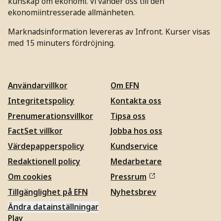
kunskap om ekonomi. Vi vänder oss till den
ekonomiintresserade allmänheten.
Marknadsinformation levereras av Infront. Kurser visas
med 15 minuters fördröjning.
Användarvillkor
Om EFN
Integritetspolicy
Kontakta oss
Prenumerationsvillkor
Tipsa oss
FactSet villkor
Jobba hos oss
Värdepapperspolicy
Kundservice
Redaktionell policy
Medarbetare
Om cookies
Pressrum
Tillgänglighet på EFN
Nyhetsbrev
Ändra datainställningar
Play