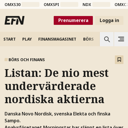
OMXS30
OMXSPI
NDX
OMXC
Prenumerera
Logga in
START
PLAY
FINANSMAGASINET
BÖRS
VETENSKAP
BÖRS OCH FINANS
Listan: De nio mest
undervärderade
nordiska aktierna
Danska Novo Nordisk, svenska Elekta och finska
Sampo.
Analysföretaget Morningstar har släppt en lista över