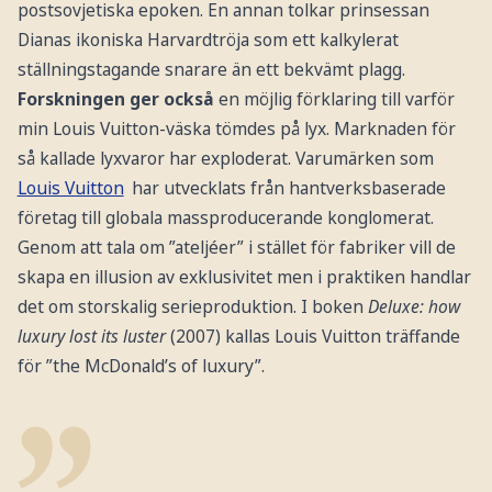
postsovjetiska epoken. En annan tolkar prinsessan
Dianas ikoniska Harvardtröja som ett kalkylerat
ställningstagande snarare än ett bekvämt plagg.
Forskningen ger också
en möjlig förklaring till varför
min Louis Vuitton-väska tömdes på lyx. Marknaden för
så kallade lyxvaror har exploderat. Varumärken som
Louis Vuitton
har utvecklats från hantverksbaserade
företag till globala massproducerande konglomerat.
Genom att tala om ”ateljéer” i stället för fabriker vill de
skapa en illusion av exklusivitet men i praktiken handlar
det om storskalig serieproduktion. I boken
Deluxe: how
luxury lost its luster
(2007) kallas Louis Vuitton träffande
för ”the McDonald’s of luxury”.