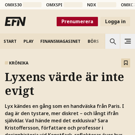
OMXS30
OMXSPI
NDX
OMXC
Prenumerera
Logga in
START
PLAY
FINANSMAGASINET
BÖRS
VETENSKAP
KRÖNIKA
Lyxens värde är inte
evigt
Lyx kändes en gång som en handväska från Paris. I
dag är den tystare, mer diskret – och långt ifrån
självklar. Vad hände med det exklusiva? Sara
Kristoffersson, författare och professor i
designhistoria vid Konstfack, reflekterar över hur