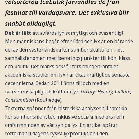
välsorterad Icabutik förvandlas de från
festmat till vardagsvara. Det exklusiva blir
snabbt alldagligt.
Det är lätt
att avfärda lyx som ytligt och oväsentligt.
Men människans begär efter flärd och lyx är en bärande
del av den västerländska konsumtionskulturen – ett
samhällsfenomen med beröringspunkter till kön, klass
och politik. Det märks också i forskningen: antalet
akademiska studier om lyx har ökat kraftigt de senaste
decennierna. Sedan 2014 finns till och med en
tvärvetenskaplig tidskrift om lyx:
Luxury: History, Culture,
Consumption
(Routledge).
Texterna spänner från historiska analyser till samtida
konsumtionsmönster, inklusive sociala mediers roll i
omformningen av vår syn på lyx. En artikel spårar
rötterna till dagens ryska lyxproduktion i den