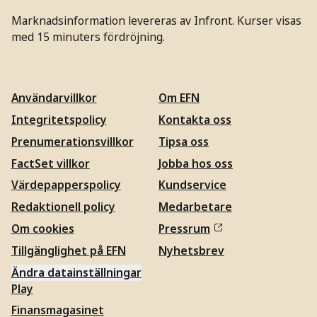
Marknadsinformation levereras av Infront. Kurser visas
med 15 minuters fördröjning.
Användarvillkor
Om EFN
Integritetspolicy
Kontakta oss
Prenumerationsvillkor
Tipsa oss
FactSet villkor
Jobba hos oss
Värdepapperspolicy
Kundservice
Redaktionell policy
Medarbetare
Om cookies
Pressrum
Tillgänglighet på EFN
Nyhetsbrev
Ändra datainställningar
Play
Finansmagasinet