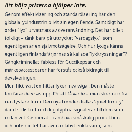
Att höja priserna hjälper inte.
Genom effektivisering och standardisering har den
globala lyxindustrin blivit sin egen fiende. Samtidigt har
ordet ”lyx” urvattnats av överanvändning. Det har blivit
folkligt – tänk bara på uttrycket ”vardagslyx”, som
egentligen är en självmotsägelse. Och hur lyxiga känns
egentligen finlandsfärjornas så kallade ”lyxkryssningar”?
Gängkriminellas fäbless för Guccikepsar och
märkesaccessoarer har förstås också bidragit till
devalveringen.
Men likt vatten
hittar lyxen nya vägar. Den måste
fortfarande visas upp för att få värde – men sker nu ofta
i en tystare form. Den nya trenden kallas ”quiet luxury”
där det diskreta och logotypfria signalerar till dem som
redan vet. Genom att framhäva småskalig produktion
och autenticitet har även relativt enkla varor, som