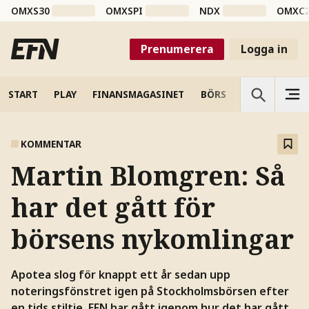
OMXS30
OMXSPI
NDX
OMXC
Prenumerera
Logga in
START
PLAY
FINANSMAGASINET
BÖRS
VETENSKAP
KOMMENTAR
Martin Blomgren: Så
har det gått för
börsens nykomlingar
Apotea slog för knappt ett år sedan upp
noteringsfönstret igen på Stockholmsbörsen efter
en tids stiltje. EFN har gått igenom hur det har gått