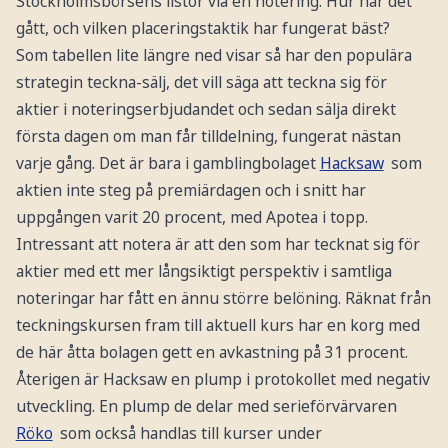
Stockholmsbörsens listor via en notering. Hur har det
gått, och vilken placeringstaktik har fungerat bäst?
Som tabellen lite längre ned visar så har den populära
strategin teckna-sälj, det vill säga att teckna sig för
aktier i noteringserbjudandet och sedan sälja direkt
första dagen om man får tilldelning, fungerat nästan
varje gång. Det är bara i gamblingbolaget
Hacksaw
som
aktien inte steg på premiärdagen och i snitt har
uppgången varit 20 procent, med Apotea i topp.
Intressant att notera är att den som har tecknat sig för
aktier med ett mer långsiktigt perspektiv i samtliga
noteringar har fått en ännu större belöning. Räknat från
teckningskursen fram till aktuell kurs har en korg med
de här åtta bolagen gett en avkastning på 31 procent.
Återigen är Hacksaw en plump i protokollet med negativ
utveckling. En plump de delar med serieförvärvaren
Röko
som också handlas till kurser under