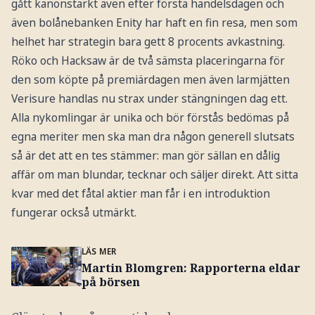
gått kanonstarkt även efter första handelsdagen och
även bolånebanken Enity har haft en fin resa, men som
helhet har strategin bara gett 8 procents avkastning.
Röko och Hacksaw är de två sämsta placeringarna för
den som köpte på premiärdagen men även larmjätten
Verisure handlas nu strax under stängningen dag ett.
Alla nykomlingar är unika och bör förstås bedömas på
egna meriter men ska man dra någon generell slutsats
så är det att en tes stämmer: man gör sällan en dålig
affär om man blundar, tecknar och säljer direkt. Att sitta
kvar med det fåtal aktier man får i en introduktion
fungerar också utmärkt.
LÄS MER
Martin Blomgren: Rapporterna eldar
på börsen