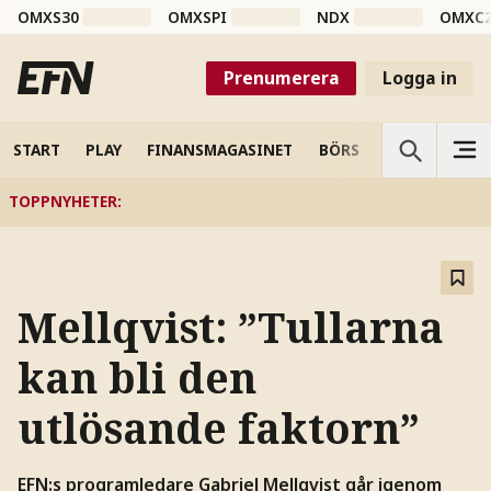
OMXS30
OMXSPI
NDX
OMXC
Prenumerera
Logga in
START
PLAY
FINANSMAGASINET
BÖRS
VETENSKAP
TOPPNYHETER
:
Mellqvist: ”Tullarna
kan bli den
utlösande faktorn”
EFN:s programledare Gabriel Mellqvist går igenom