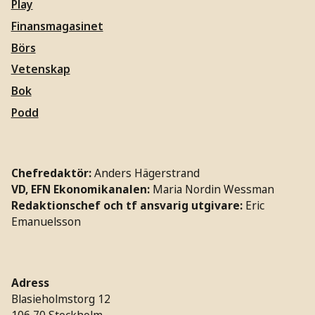
Play
Finansmagasinet
Börs
Vetenskap
Bok
Podd
Chefredaktör:
Anders Hägerstrand
VD, EFN Ekonomikanalen:
Maria Nordin Wessman
Redaktionschef och tf ansvarig utgivare:
Eric
Emanuelsson
Adress
Blasieholmstorg 12
106 70 Stockholm