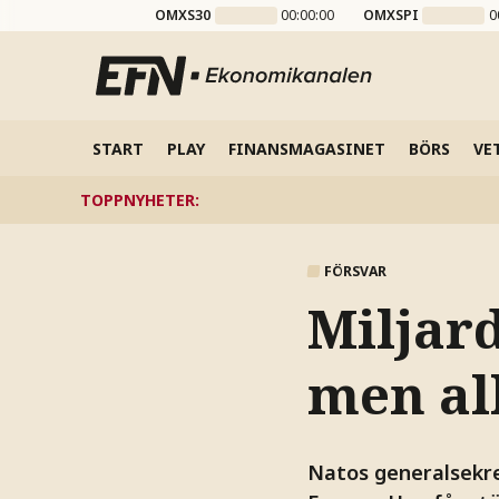
OMXS30
00:00:00
OMXSPI
0
START
PLAY
FINANSMAGASINET
BÖRS
VE
TOPPNYHETER
:
FÖRSVAR
Miljard
men al
Natos generalsekre