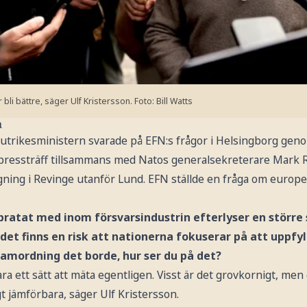
bli bättre, säger Ulf Kristersson.
Foto: Bill Watts
a
utrikesministern svarade på EFN:s frågor i Helsingborg gen
 pressträff tillsammans med Natos generalsekreterare Mark
äggning i Revinge utanför Lund. EFN ställde en fråga om euro
pratat med inom försvarsindustrin efterlyser en störr
det finns en risk att nationerna fokuserar på att uppf
 samordning det borde, hur ser du på det?
ra ett sätt att mäta egentligen. Visst är det grovkornigt, men
gt jämförbara, säger Ulf Kristersson.