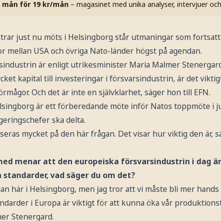
 mån för 19 kr/mån
– magasinet med unika analyser, intervjuer oc
rar just nu möts i Helsingborg står utmaningar som fortsatt 
tor mellan USA och övriga Nato-länder högst på agendan.
ndustrin är enligt utrikesminister Maria Malmer Stenergard (
ket kapital till investeringar i försvarsindustrin, är det viktig
förmågor. Och det är inte en självklarhet, säger hon till EFN.
ingborg är ett förberedande möte inför Natos toppmöte i juli
egeringschefer ska delta.
eras mycket på den här frågan. Det visar hur viktig den är, 
ed menar att den europeiska försvarsindustrin i dag är 
tandarder, vad säger du om det?
an här i Helsingborg, men jag tror att vi måste bli mer hands
andarder i Europa är viktigt för att kunna öka vår produktions
er Stenergard.