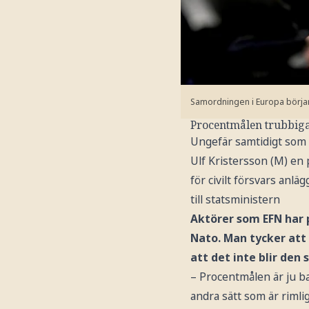
Samordningen i Europa börjar 
Procentmålen trubbig
Ungefär samtidigt som 
Ulf Kristersson (M) en
för civilt försvars anl
till statsministern
Aktörer som EFN har 
Nato. Man tycker att 
att det inte blir den
– Procentmålen är ju ba
andra sätt som är rimli