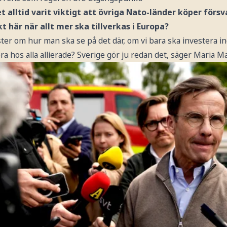
et alltid varit viktigt att övriga Nato-länder köper förs
t här när allt mer ska tillverkas i Europa?
röster om hur man ska se på det där, om vi bara ska investera i
a hos alla allierade? Sverige gör ju redan det, säger Maria 