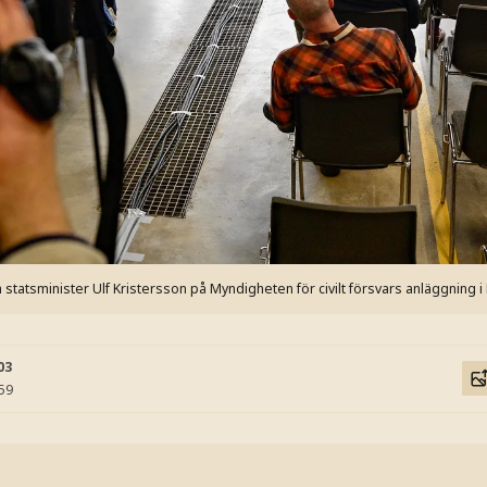
tatsminister Ulf Kristersson på Myndigheten för civilt försvars anläggning i 
03
:59