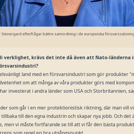
 Stenergard efterfrågar bättre samordning i de europeiska försvarssatsnin
li verklighet, krävs det inte då även att Nato-länderna 
försvarsindustri?
ndelsvänligt land med en försvarsindustri som gör produkter 
medvetenhet om att många av våra produkter görs med kompon
i har investerat i andra länder som USA och Storbritannien, 
r som går i en mer protektionistisk riktning, där man vill vis
tillbaka till den egna industrin och skapar nya jobb. Och det 
, men vi måste fortfarande se till att vi får den bästa produkt
urrens som regel en bra utgångspunkt.