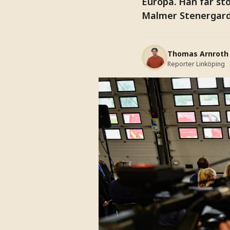
Europa. Han får st
Malmer Stenergard 
Thomas Arnroth
Reporter Linköping