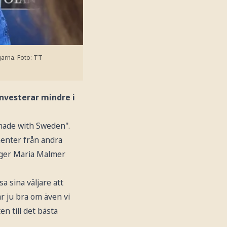
garna.
Foto: TT
investerar mindre i
"made with Sweden".
enter från andra
säger Maria Malmer
a sina väljare att
är ju bra om även vi
en till det bästa