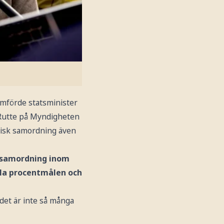
omförde statsminister
 Rutte på Myndigheten
peisk samordning även
e samordning inom
ylla procentmålen och
 det är inte så många