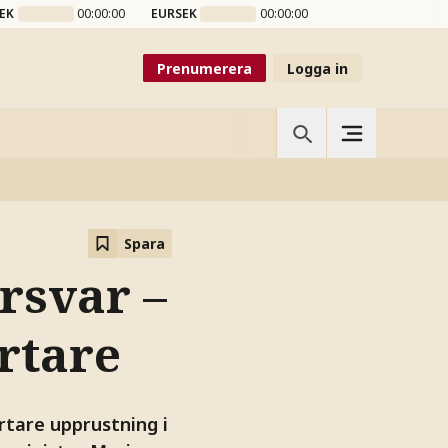
EK
00:00:00
EURSEK
00:00:00
Prenumerera
Logga in
Spara
örsvar –
rtare
tare upprustning i