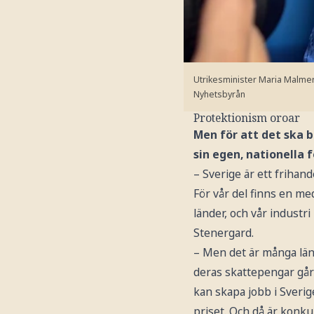
Utrikesminister Maria Malmer
Nyhetsbyrån
Protektionism oroar
Men för att det ska b
sin egen, nationella 
– Sverige är ett friha
För vår del finns en 
länder, och vår industr
Stenergard.
– Men det är många lände
deras skattepengar går 
kan skapa jobb i Sverige
priset. Och då är konk