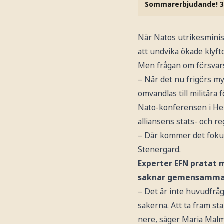
Sommarerbjudande! 3
När Natos utrikesminist
att undvika ökade klyf
Men frågan om försvarsi
– När det nu frigörs myc
omvandlas till militära 
Nato-konferensen i Hels
alliansens stats- och r
– Där kommer det fokus
Stenergard.
Experter EFN pratat m
saknar gemensamma s
– Det är inte huvudfråg
sakerna. Att ta fram st
nere, säger Maria Malm