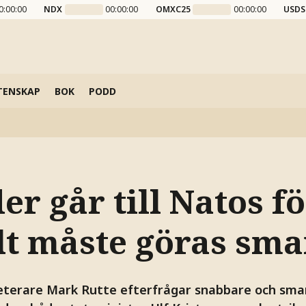
0:00:00
NDX
00:00:00
OMXC25
00:00:00
USDS
TENSKAP
BOK
PODD
er går till Natos f
lt måste göras sma
terare Mark Rutte efterfrågar snabbare och smar