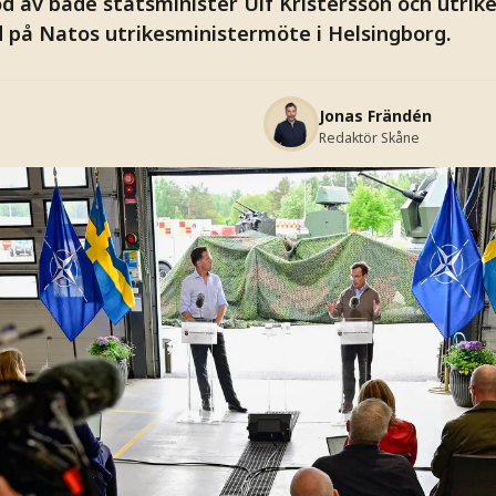
öd av både statsminister Ulf Kristersson och utrik
på Natos utrikesministermöte i Helsingborg.
Jonas Frändén
Redaktör Skåne