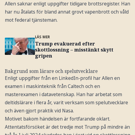
Allen saknar enligt uppgifter tidigare brottsregister. Han
har nu åtalats för bland annat grovt vapenbrott och våld
mot federal tjänsteman.
LÄS MER
Trump evakuerad efter
skottlossning – misstänkt skytt
gripen
Bakgrund som lärare och spelutvecklare
Enligt uppgifter från en LinkedIn-profil har Allen en
examen i maskinteknik från Caltech och en
masterexamen i datavetenskap. Han har arbetat som
deltidslärare i flera år, varit verksam som spelutvecklare
och även gjort praktik vid Nasa.
Motivet bakom händelsen är fortfarande oklart.
Attentatsförsöket är det tredje mot Trump på mindre än
två år. I juli 2024 skadades han i örat vid en skottlossning