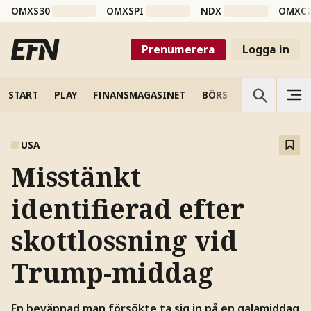
OMXS30
OMXSPI
NDX
OMXC
Prenumerera
Logga in
START
PLAY
FINANSMAGASINET
BÖRS
VETENSKAP
USA
Misstänkt
identifierad efter
skottlossning vid
Trump-middag
En beväpnad man försökte ta sig in på en galamiddag