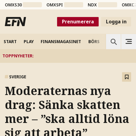
OMXS30
OMXSPI
NDX
OMXC
Prenumerera
Logga in
START
PLAY
FINANSMAGASINET
BÖRS
VETENSKAP
TOPPNYHETER
:
SVERIGE
Moderaternas nya
drag: Sänka skatten
mer – ”ska alltid löna
sig att arbeta”