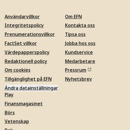
Användarvillkor
Om EFN
Integritetspolicy
Kontakta oss
Prenumerationsvillkor
Tipsa oss
FactSet villkor
Jobba hos oss
Värdepapperspolicy
Kundservice
Redaktionell policy
Medarbetare
Om cookies
Pressrum
Tillgänglighet på EFN
Nyhetsbrev
Ändra datainställningar
Play
Finansmagasinet
Börs
Vetenskap