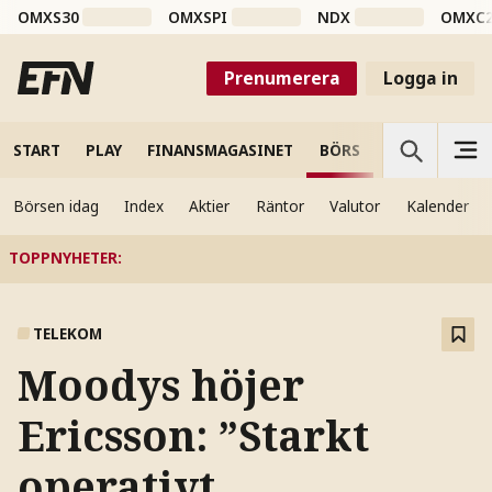
OMXS30
OMXSPI
NDX
OMXC
Prenumerera
Logga in
START
PLAY
FINANSMAGASINET
BÖRS
VETENSKAP
Börsen idag
Index
Aktier
Räntor
Valutor
Kalender
TOPPNYHETER
:
TELEKOM
Moodys höjer
Ericsson: ”Starkt
operativt