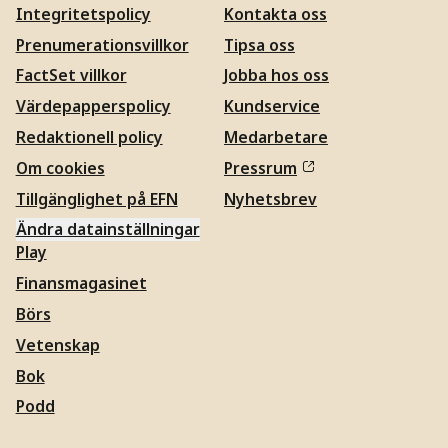
Integritetspolicy
Kontakta oss
Prenumerationsvillkor
Tipsa oss
FactSet villkor
Jobba hos oss
Värdepapperspolicy
Kundservice
Redaktionell policy
Medarbetare
Om cookies
Pressrum
Tillgänglighet på EFN
Nyhetsbrev
Ändra datainställningar
Play
Finansmagasinet
Börs
Vetenskap
Bok
Podd