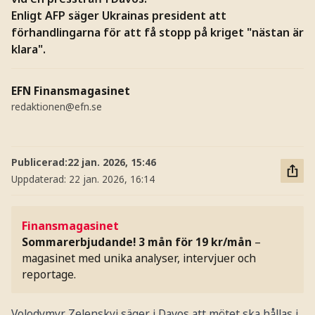
Enligt AFP säger Ukrainas president att
förhandlingarna för att få stopp på kriget "nästan är
klara".
EFN Finansmagasinet
redaktionen@efn.se
Publicerad:
22 jan. 2026, 15:46
Uppdaterad:
22 jan. 2026, 16:14
Finansmagasinet
Sommarerbjudande! 3 mån för 19 kr/mån
–
magasinet med unika analyser, intervjuer och
reportage.
Volodymyr Zelenskyj säger i Davos att mötet ska hållas i