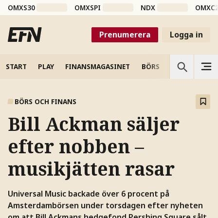
OMXS30
OMXSPI
NDX
OMXC
Prenumerera
Logga in
START
PLAY
FINANSMAGASINET
BÖRS
VETENSKAP
BÖRS OCH FINANS
Bill Ackman säljer
efter nobben –
musikjätten rasar
Universal Music backade över 6 procent på
Amsterdambörsen under torsdagen efter nyheten
om att Bill Ackmans hedgefond Pershing Square sålt