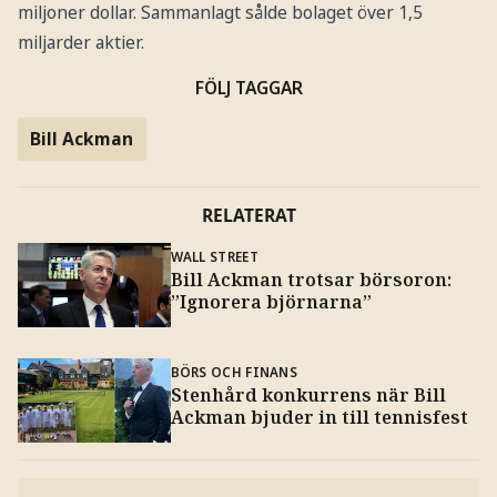
miljoner dollar. Sammanlagt sålde bolaget över 1,5
miljarder aktier.
FÖLJ TAGGAR
Bill Ackman
RELATERAT
WALL STREET
Bill Ackman trotsar börsoron:
”Ignorera björnarna”
BÖRS OCH FINANS
Stenhård konkurrens när Bill
Ackman bjuder in till tennisfest