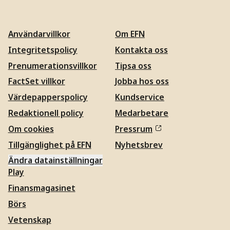
Användarvillkor
Om EFN
Integritetspolicy
Kontakta oss
Prenumerationsvillkor
Tipsa oss
FactSet villkor
Jobba hos oss
Värdepapperspolicy
Kundservice
Redaktionell policy
Medarbetare
Om cookies
Pressrum
Tillgänglighet på EFN
Nyhetsbrev
Ändra datainställningar
Play
Finansmagasinet
Börs
Vetenskap