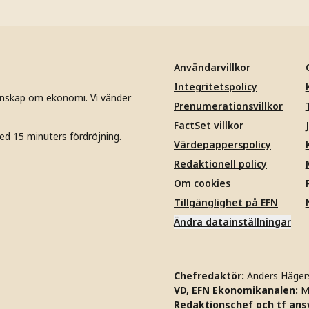
Användarvillkor
Integritetspolicy
unskap om ekonomi. Vi vänder
Prenumerationsvillkor
FactSet villkor
ed 15 minuters fördröjning.
Värdepapperspolicy
Redaktionell policy
Om cookies
Tillgänglighet på EFN
Ändra datainställningar
Chefredaktör:
Anders Häger
VD, EFN Ekonomikanalen:
M
Redaktionschef och tf ansv