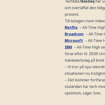
Techtäta
Nasdaq
har u
och övertäffat den tidi
procent.
Till bolagen inom index
Netflix
– All-Time Hig
Broadcom
– All-Time
Microsoft
– All-Time 
IBM
– All-Time High s
Strax efter kl. 20:00 r
halvledarbolag på bred 
– Vi tror på nya rekor
situationen nu troligt
– Det kommer fortfaran
slutändan har tech-inv
optimism, säger Ives.