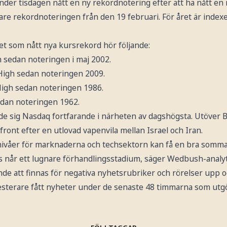
nder tisdagen nått en ny rekordnotering efter att ha nått en
gare rekordnoteringen från den 19 februari. För året är inde
et som nått nya kursrekord hör följande:
h sedan noteringen i maj 2002.
 High sedan noteringen 2009.
High sedan noteringen 1986.
edan noteringen 1962.
örde sig Nasdaq fortfarande i närheten av dagshögsta. Utöver 
front efter en utlovad vapenvila mellan Israel och Iran.
dnivåer för marknaderna och techsektorn kan få en bra somma
vis når ett lugnare förhandlingsstadium, säger Wedbush-analy
de att finnas för negativa nyhetsrubriker och rörelser upp o
esterare fått nyheter under de senaste 48 timmarna som utgör