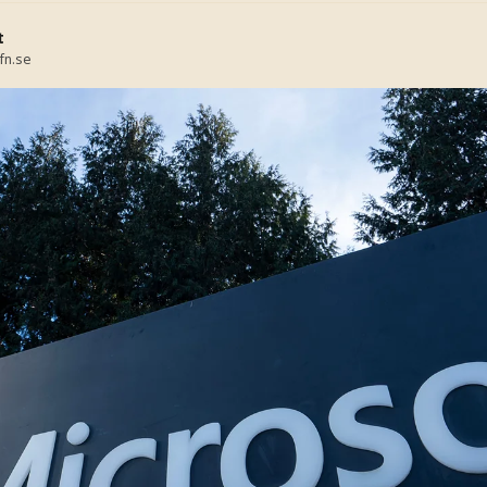
t
fn.se