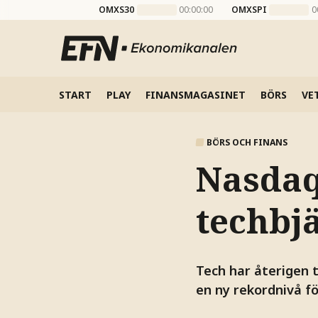
OMXS30
00:00:00
OMXSPI
0
START
PLAY
FINANSMAGASINET
BÖRS
VE
BÖRS OCH FINANS
Nasdaq
techbj
Tech har återigen
en ny rekordnivå f