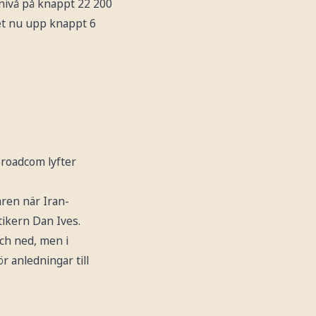
 nivå på knappt 22 200
xet nu upp knappt 6
Broadcom lyfter
ren när Iran-
tikern Dan Ives.
ch ned, men i
 anledningar till