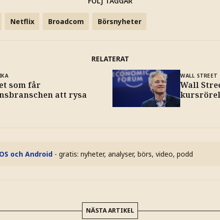
FÖLJ TAGGAR
Netflix
Broadcom
Börsnyheter
RELATERAT
IKA
WALL STREET
et som får
Wall Stre
ansbranschen att rysa
kursrörel
iOS och Android
- gratis: nyheter, analyser, börs, video, podd
NÄSTA ARTIKEL