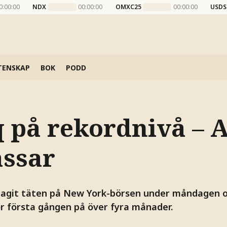
0:00:00
NDX
00:00:00
OMXC25
00:00:00
USDS
TENSKAP
BOK
PODD
 på rekordnivå – 
ässar
 tagit täten på New York-börsen under måndagen 
ör första gången på över fyra månader.