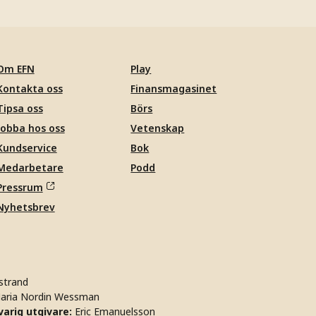
Om EFN
Play
Kontakta oss
Finansmagasinet
Tipsa oss
Börs
Jobba hos oss
Vetenskap
Kundservice
Bok
Medarbetare
Podd
Pressrum
Nyhetsbrev
strand
aria Nordin Wessman
arig utgivare:
Eric Emanuelsson