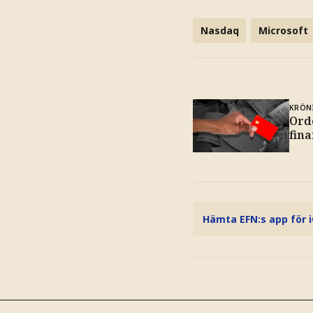
Nasdaq
Microsoft
KRÖN
Ord
fin
Hämta EFN:s app för 