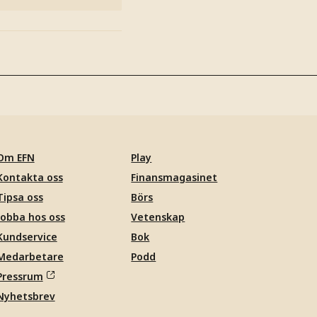
Om EFN
Play
Kontakta oss
Finansmagasinet
Tipsa oss
Börs
Jobba hos oss
Vetenskap
Kundservice
Bok
Medarbetare
Podd
Pressrum
Nyhetsbrev