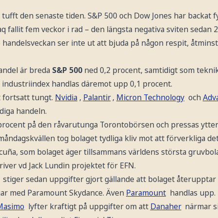
t tufft den senaste tiden. S&P 500 och Dow Jones har backat 
fallit fem veckor i rad – den längsta negativa sviten sedan 
 handelsveckan ser inte ut att bjuda på någon respit, åtmins
andel är breda
S&P 500
ned 0,2 procent, samtidigt som tekn
industriindex handlas däremot upp 0,1 procent.
 fortsatt tungt.
Nvidia
,
Palantir
,
Micron Technology
och
Adv
idiga handeln.
 procent på den råvarutunga Torontobörsen och pressas ytterl
åndagskvällen tog bolaget tydliga kliv mot att förverkliga d
cuña, som bolaget äger tillsammans världens största gruvbol
river vd Jack Lundin projektet för EFN.
stiger sedan uppgifter gjort gällande att bolaget återupptar
ngar med Paramount Skydance. Även
Paramount
handlas upp.
Masimo
lyfter kraftigt på uppgifter om att
Danaher
närmar si