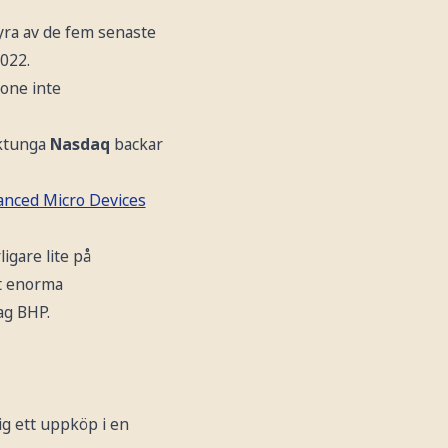
fyra av de fem senaste
2022.
tone inte
iktunga
Nasdaq
backar
anced Micro Devices
igare lite på
et enorma
ag BHP.
g ett uppköp i en