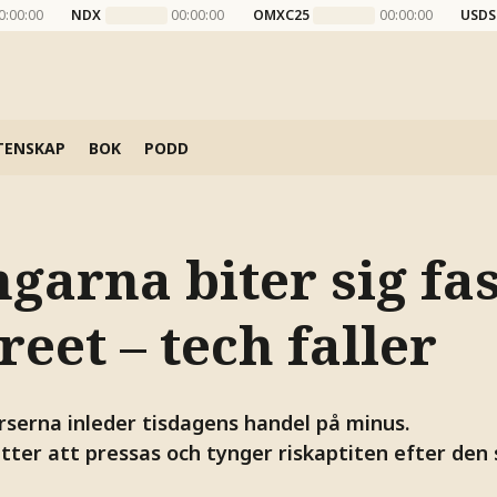
0:00:00
NDX
00:00:00
OMXC25
00:00:00
USDS
TENSKAP
BOK
PODD
garna biter sig fas
reet – tech faller
serna inleder tisdagens handel på minus.
tter att pressas och tynger riskaptiten efter den