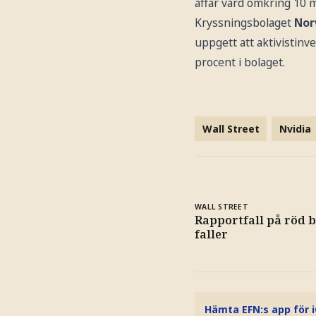
affär värd omkring 10 mi
Kryssningsbolaget
Nor
uppgett att aktivistin
procent i bolaget.
Wall Street
Nvidia
WALL STREET
Rapportfall på röd b
faller
Hämta EFN:s app för 