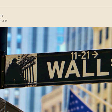
öm
fn.se