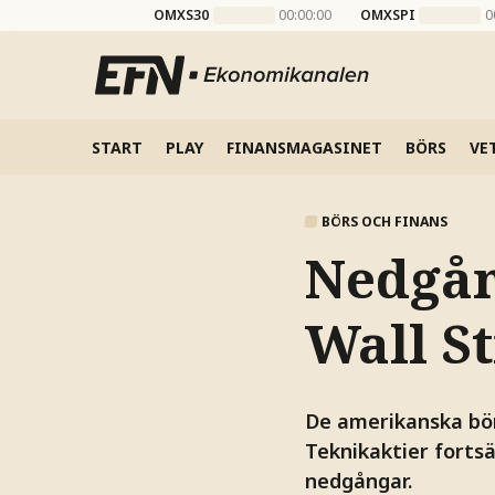
OMXS30
00:00:00
OMXSPI
0
START
PLAY
FINANSMAGASINET
BÖRS
VE
BÖRS OCH FINANS
Nedgån
Wall St
De amerikanska bör
Teknikaktier fortsä
nedgångar.