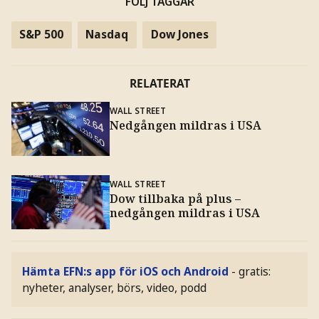
FÖLJ TAGGAR
S&P 500
Nasdaq
Dow Jones
RELATERAT
WALL STREET
Nedgången mildras i USA
WALL STREET
Dow tillbaka på plus –
nedgången mildras i USA
Hämta EFN:s app för iOS och Android
- gratis:
nyheter, analyser, börs, video, podd