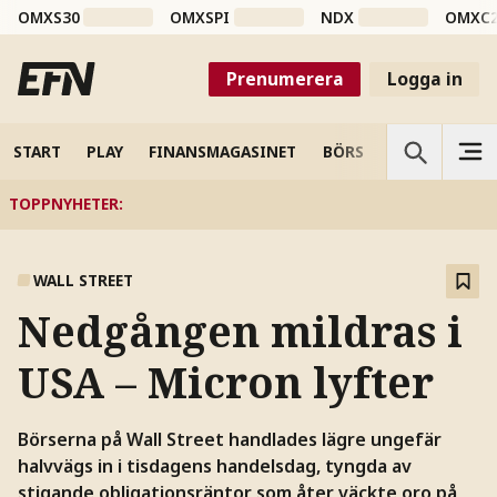
OMXS30
OMXSPI
NDX
OMXC
Prenumerera
Logga in
START
PLAY
FINANSMAGASINET
BÖRS
VETENSKAP
TOPPNYHETER
:
WALL STREET
Nedgången mildras i
USA – Micron lyfter
Börserna på Wall Street handlades lägre ungefär
halvvägs in i tisdagens handelsdag, tyngda av
stigande obligationsräntor som åter väckte oro på