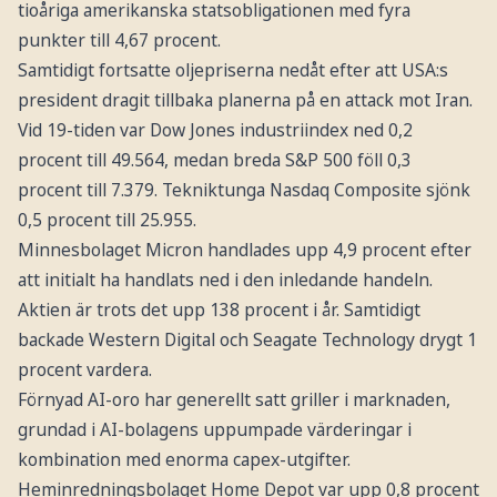
tioåriga amerikanska statsobligationen med fyra
punkter till 4,67 procent.
Samtidigt fortsatte oljepriserna nedåt efter att USA:s
president dragit tillbaka planerna på en attack mot Iran.
Vid 19-tiden var Dow Jones industriindex ned 0,2
procent till 49.564, medan breda S&P 500 föll 0,3
procent till 7.379. Tekniktunga Nasdaq Composite sjönk
0,5 procent till 25.955.
Minnesbolaget Micron handlades upp 4,9 procent efter
att initialt ha handlats ned i den inledande handeln.
Aktien är trots det upp 138 procent i år. Samtidigt
backade Western Digital och Seagate Technology drygt 1
procent vardera.
Förnyad AI-oro har generellt satt griller i marknaden,
grundad i AI-bolagens uppumpade värderingar i
kombination med enorma capex-utgifter.
Heminredningsbolaget Home Depot var upp 0,8 procent