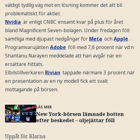
väldigt tydlig väg mot en lösning kommer det att bli
problematiskt för aktier.
Nvidia
är enligt CNBC ensamt kvar på plus för året
bland Magnificent Seven-bolagen. Under fredagen föll
samtliga med djupast nedgångar för
Meta
och
Apple
.
Programvarujätten
Adobe
föll med 7,6 procent när vd:n
Shantanu Narayen meddelade att han avgår när en
ersättare hittats.
Elbilstillverkaren
Rivian
tappade närmare 3 procent när
en presentation av en ny modell fick ett svalt
mottagande på börsen.
LÄS MER
New York-börsen lämnade botten
efter beskedet – oljejättar föll
Uppåt för Klarna