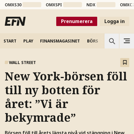
OMXS30
OMXSPI
NDX
OMXC
Prenumerera
Logga in
START
PLAY
FINANSMAGASINET
BÖRS
VETENSKAP
WALL STREET
New York-börsen föll
till ny botten för
året: ”Vi är
bekymrade”
Börsen föll till årets lägsta nivå vid stängning i New