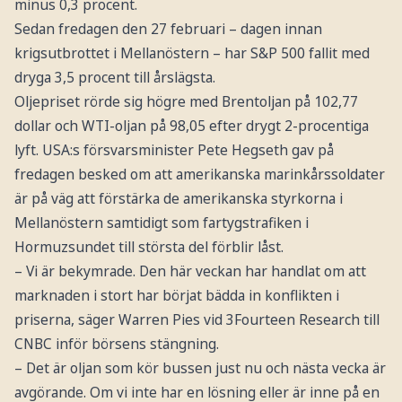
minus 0,3 procent.
Sedan fredagen den 27 februari – dagen innan
krigsutbrottet i Mellanöstern – har S&P 500 fallit med
dryga 3,5 procent till årslägsta.
Oljepriset rörde sig högre med Brentoljan på 102,77
dollar och WTI-oljan på 98,05 efter drygt 2-procentiga
lyft. USA:s försvarsminister Pete Hegseth gav på
fredagen besked om att amerikanska marinkårssoldater
är på väg att förstärka de amerikanska styrkorna i
Mellanöstern samtidigt som fartygstrafiken i
Hormuzsundet till största del förblir låst.
– Vi är bekymrade. Den här veckan har handlat om att
marknaden i stort har börjat bädda in konflikten i
priserna, säger Warren Pies vid 3Fourteen Research till
CNBC inför börsens stängning.
– Det är oljan som kör bussen just nu och nästa vecka är
avgörande. Om vi inte har en lösning eller är inne på en