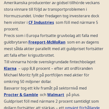
Amerikanska producenter av gödsel tillhörde veckans
stora vinnare till följd av transportproblemen i
Hormuzsundet. Under fredagen tog investerare dock
hem vinster i
CF Industries
som föll med närmare 5
procent.
Precis som i Europa fortsatte gruvbolag att falla med
guldbrytaren
Freeport-McMoRan
som en av dagens
mest sålda aktier parallellt med att guldpriset fortsätter
att falla efter krigsutbrottet.
Till vinnarna hörde svenskgrundade fintechbolaget
Klarna
– upp 8,8 procent – efter att ordföranden
Michael Moritz fyllt på portföljen med aktier för
omkring 50 miljoner dollar.
Basvaror tog ett kliv framåt på sektornivå med
Procter & Gamble
och
Walmart
på plus.
Guldpriset föll med närmare 2 procent samtidigt som
dollarn fortsätter att stärkas – ett
omvänt förhållande