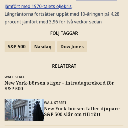
jämfört med 1970-talets oljekris
.
Långräntorna fortsätter uppåt med 10-åringen på 4,28
procent jämfört med 3,96 för två veckor sedan.
FÖLJ TAGGAR
S&P 500
Nasdaq
Dow Jones
RELATERAT
WALL STREET
New York-börsen stiger – intradagsrekord för
S&P 500
WALL STREET
New York-börsen faller djupare –
S&P 500 slår om till rött