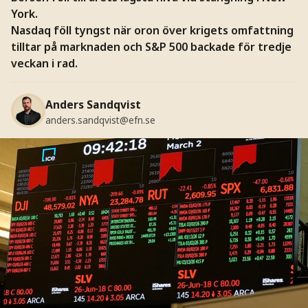
York.
Nasdaq föll tyngst när oron över krigets omfattning
tilltar på marknaden och S&P 500 backade för tredje
veckan i rad.
Anders Sandqvist
anders.sandqvist@efn.se