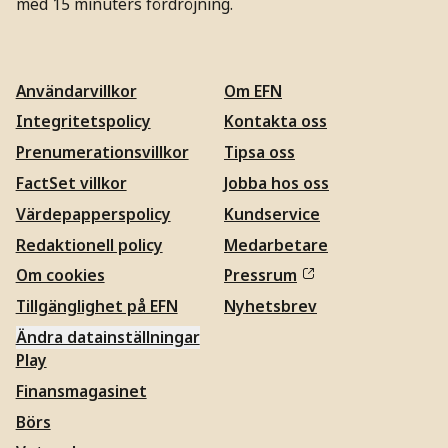
med 15 minuters fördröjning.
Användarvillkor
Om EFN
Integritetspolicy
Kontakta oss
Prenumerationsvillkor
Tipsa oss
FactSet villkor
Jobba hos oss
Värdepapperspolicy
Kundservice
Redaktionell policy
Medarbetare
Om cookies
Pressrum
Tillgänglighet på EFN
Nyhetsbrev
Ändra datainställningar
Play
Finansmagasinet
Börs