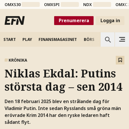
OMXS30
OMXSPI
NDX
OMXC
Prenumerera
Logga in
START
PLAY
FINANSMAGASINET
BÖRS
VETENSKAP
KRÖNIKA
Niklas Ekdal: Putins
största dag – sen 2014
Den 18 februari 2025 blev en strålande dag för
Vladimir Putin. Inte sedan Rysslands små gröna män
erövrade Krim 2014 har den ryske ledaren haft
sådant flyt.