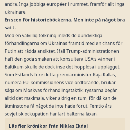
andra. Inga jobbiga européer i rummet, framför allt inga
ukrainare.
En scen för historieböckerna. Men inte på något bra
sätt.
Med en välvillig tolkning inleds de oundvikliga
förhandlingarna om Ukrainas framtid med en chans för
Putin att rädda ansiktet. Ifall Trump-administrationen
haft den goda smaken att konsultera USA:s vänner i
Baltikum skulle de dock inse det hopplösa i upplägget.
Som Estlands före detta premiärminister Kaja Kallas,
numera EU-kommissionens vice ordförande, brukar
säga om Moskvas förhandlingstaktik: ryssarna begär
alltid det maximala, viker aldrig en tum, för då kan de
åtminstone få något de inte hade förut. Femtio års
sovjetisk ockupation har lärt balterna läxan.
Läs fler krönikor från Niklas Ekdal