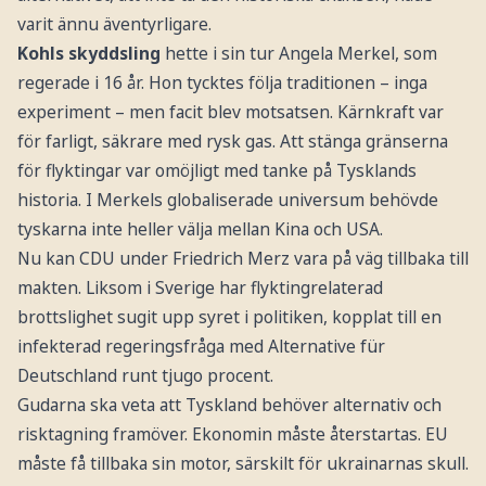
varit ännu äventyrligare.
Kohls skyddsling
hette i sin tur Angela Merkel, som
regerade i 16 år. Hon tycktes följa traditionen – inga
experiment – men facit blev motsatsen. Kärnkraft var
för farligt, säkrare med rysk gas. Att stänga gränserna
för flyktingar var omöjligt med tanke på Tysklands
historia. I Merkels globaliserade universum behövde
tyskarna inte heller välja mellan Kina och USA.
Nu kan CDU under Friedrich Merz vara på väg tillbaka till
makten. Liksom i Sverige har flyktingrelaterad
brottslighet sugit upp syret i politiken, kopplat till en
infekterad regeringsfråga med Alternative für
Deutschland runt tjugo procent.
Gudarna ska veta att Tyskland behöver alternativ och
risktagning framöver. Ekonomin måste återstartas. EU
måste få tillbaka sin motor, särskilt för ukrainarnas skull.