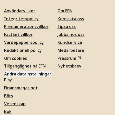
Användarvillkor
Om EFN
Integritetspolicy
Kontakta oss
Prenumerationsvillkor
Tipsa oss
FactSet villkor
Jobba hos oss
Värdepapperspolicy
Kundservice
Redaktionell policy
Medarbetare
Om cookies
Pressrum
Tillgänglighet på EFN
Nyhetsbrev
Ändra datainställningar
Play
Finansmagasinet
Börs
Vetenskap
Bok