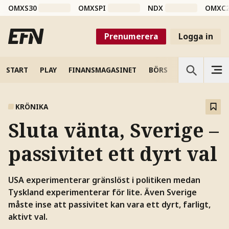
OMXS30
OMXSPI
NDX
OMXC
Prenumerera
Logga in
START
PLAY
FINANSMAGASINET
BÖRS
VETENSKAP
KRÖNIKA
Sluta vänta, Sverige –
passivitet ett dyrt val
USA experimenterar gränslöst i politiken medan
Tyskland experimenterar för lite. Även Sverige
måste inse att passivitet kan vara ett dyrt, farligt,
aktivt val.