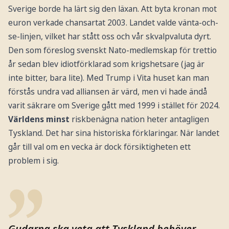
Sverige borde ha lärt sig den läxan. Att byta kronan mot
euron verkade chansartat 2003. Landet valde vänta-och-
se-linjen, vilket har stått oss och vår skvalpvaluta dyrt.
Den som föreslog svenskt Nato-medlemskap för trettio
år sedan blev idiotförklarad som krigshetsare (jag är
inte bitter, bara lite). Med Trump i Vita huset kan man
förstås undra vad alliansen är värd, men vi hade ändå
varit säkrare om Sverige gått med 1999 i stället för 2024.
Världens minst
riskbenägna nation heter antagligen
Tyskland. Det har sina historiska förklaringar. När landet
går till val om en vecka är dock försiktigheten ett
problem i sig.
Gudarna ska veta att Tyskland behöver