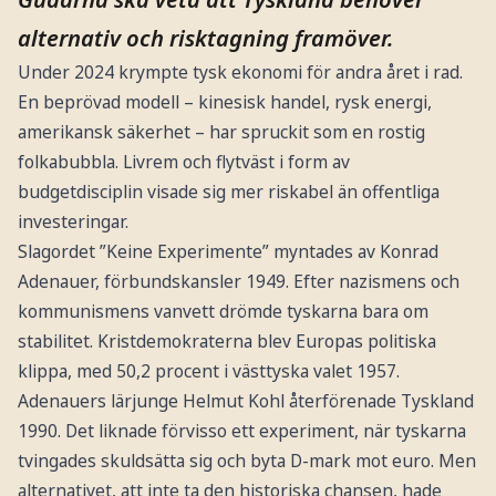
alternativ och risktagning framöver.
Under 2024 krympte tysk ekonomi för andra året i rad.
En beprövad modell – kinesisk handel, rysk energi,
amerikansk säkerhet – har spruckit som en rostig
folkabubbla. Livrem och flytväst i form av
budgetdisciplin visade sig mer riskabel än offentliga
investeringar.
Slagordet ”Keine Experimente” myntades av Konrad
Adenauer, förbundskansler 1949. Efter nazismens och
kommunismens vanvett drömde tyskarna bara om
stabilitet. Kristdemokraterna blev Europas politiska
klippa, med 50,2 procent i västtyska valet 1957.
Adenauers lärjunge Helmut Kohl återförenade Tyskland
1990. Det liknade förvisso ett experiment, när tyskarna
tvingades skuldsätta sig och byta D-mark mot euro. Men
alternativet, att inte ta den historiska chansen, hade