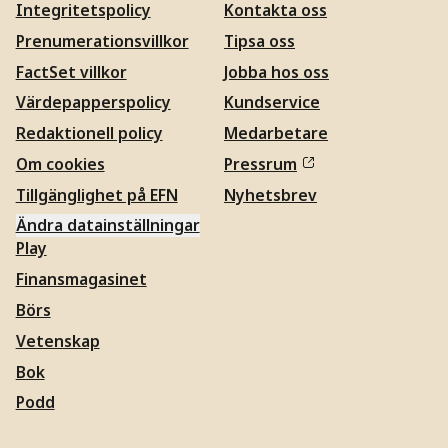
Integritetspolicy
Kontakta oss
Prenumerationsvillkor
Tipsa oss
FactSet villkor
Jobba hos oss
Värdepapperspolicy
Kundservice
Redaktionell policy
Medarbetare
Om cookies
Pressrum
Tillgänglighet på EFN
Nyhetsbrev
Ändra datainställningar
Play
Finansmagasinet
Börs
Vetenskap
Bok
Podd