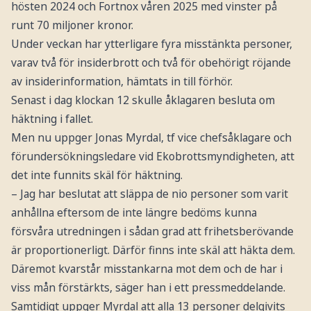
hösten 2024 och Fortnox våren 2025 med vinster på
runt 70 miljoner kronor.
Under veckan har ytterligare fyra misstänkta personer,
varav två för insiderbrott och två för obehörigt röjande
av insiderinformation, hämtats in till förhör.
Senast i dag klockan 12 skulle åklagaren besluta om
häktning i fallet.
Men nu uppger Jonas Myrdal, tf vice chefsåklagare och
förundersökningsledare vid Ekobrottsmyndigheten, att
det inte funnits skäl för häktning.
– Jag har beslutat att släppa de nio personer som varit
anhållna eftersom de inte längre bedöms kunna
försvåra utredningen i sådan grad att frihetsberövande
är proportionerligt. Därför finns inte skäl att häkta dem.
Däremot kvarstår misstankarna mot dem och de har i
viss mån förstärkts, säger han i ett pressmeddelande.
Samtidigt uppger Myrdal att alla 13 personer delgivits