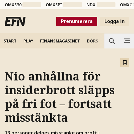
OMXS30
OMXSPI
NDX
OMXC
Prenumerera
Logga in
START
PLAY
FINANSMAGASINET
BÖRS
VETENSKAP
Nio anhållna för
insiderbrott släpps
på fri fot – fortsatt
misstänkta
13 personer delges misstanke om brott i