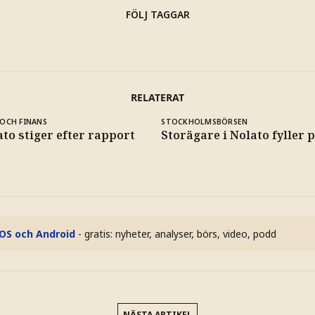
FÖLJ TAGGAR
RELATERAT
OCH FINANS
STOCKHOLMSBÖRSEN
to stiger efter rapport
Storägare i Nolato fyller p
iOS och Android
- gratis: nyheter, analyser, börs, video, podd
NÄSTA ARTIKEL