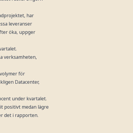
dprojektet, har
essa leveranser
efter öka, uppger
artalet.
ska verksamheten,
 volymer för
ligen Datacenter,
ocent under kvartalet.
t positivt medan lägre
r det i rapporten.