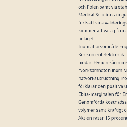
och Polen samt via etab
Medical Solutions unge
fortsatt sina validerin
kommer att vara på unge
bolaget.
Inom affärsområde Engi
Konsumentelektronik upp
medan Hygien såg minsk
"Verksamheten inom Mat
nätverksutrustning in
förklarar den positiva 
Ebita-marginalen för En
Genomförda kostnadsanp
volymer samt kraftigt ö
Aktien rasar 15 procen