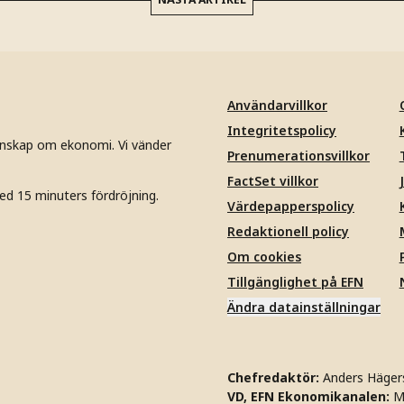
Användarvillkor
Integritetspolicy
unskap om ekonomi. Vi vänder
Prenumerationsvillkor
FactSet villkor
ed 15 minuters fördröjning.
Värdepapperspolicy
Redaktionell policy
Om cookies
Tillgänglighet på EFN
Ändra datainställningar
Chefredaktör:
Anders Häger
VD, EFN Ekonomikanalen:
M