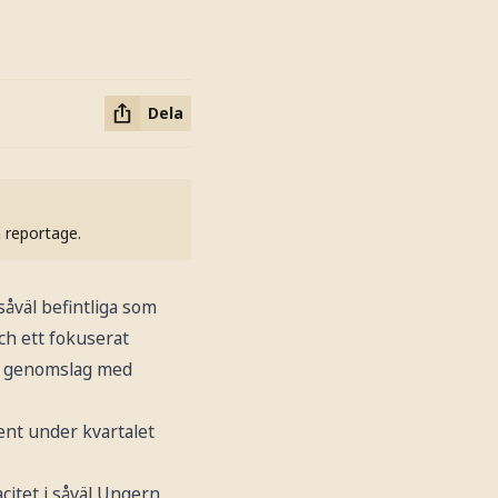
Dela
h reportage.
såväl befintliga som
ch ett fokuserat
rre genomslag med
ent under kvartalet
citet i såväl Ungern