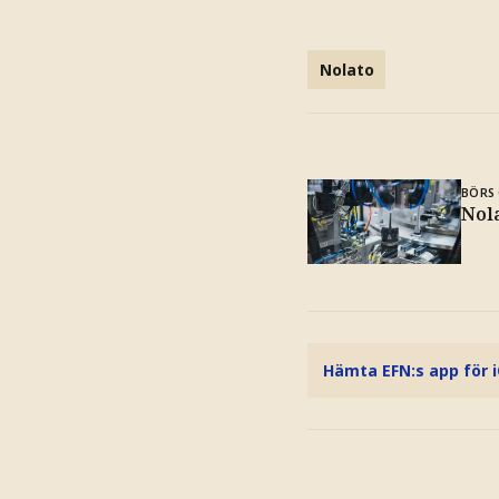
Nolato
BÖRS 
Nola
Hämta EFN:s app för 