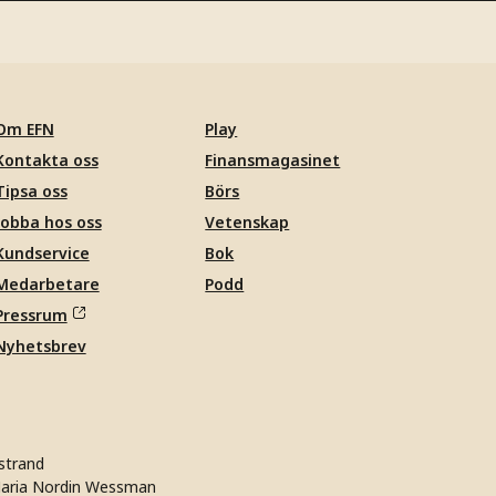
Om EFN
Play
Kontakta oss
Finansmagasinet
Tipsa oss
Börs
Jobba hos oss
Vetenskap
Kundservice
Bok
Medarbetare
Podd
Pressrum
Nyhetsbrev
strand
aria Nordin Wessman