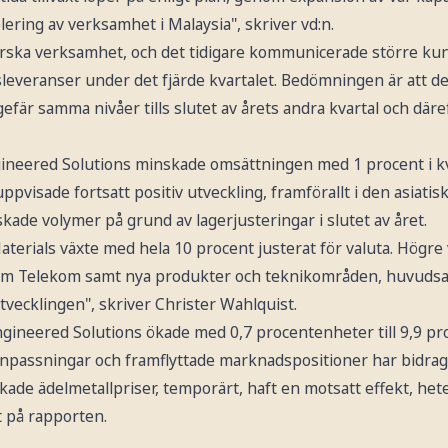
lering av verksamhet i Malaysia", skriver vd:n.
rska verksamhet, och det tidigare kommunicerade större kun
gsleveranser under det fjärde kvartalet. Bedömningen är att d
fär samma nivåer tills slutet av årets andra kvartal och där
neered Solutions minskade omsättningen med 1 procent i kv
visade fortsatt positiv utveckling, framförallt i den asiati
ade volymer på grund av lagerjusteringar i slutet av året.
erials växte med hela 10 procent justerat för valuta. Högre
om Telekom samt nya produkter och teknikområden, huvudsak
utvecklingen", skriver Christer Wahlquist.
gineered Solutions ökade med 0,7 procentenheter till 9,9 pr
assningar och framflyttade marknadspositioner har bidragi
kade ädelmetallpriser, temporärt, haft en motsatt effekt, hete
t på rapporten.