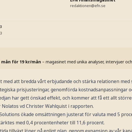
redaktionen@efn.se
33
33
 mån för 19 kr/mån
– magasinet med unika analyser, intervjuer oc
gt med att bredda vårt erbjudande och stärka relationen med 
rategiska prisjusteringar, genomförda kostnadsanpassningar o
edjan har gett önskad effekt, och kommer att få ett allt stö
 Nolatos vd Christer Wahlquist i rapporten.
Solutions ökade omsättningen justerat för valuta med 5 proc
ärktes med 0,4 procentenheter till 11,6 procent.
tida tillväxt löper på enligt plan, genom expansion av vår kapa